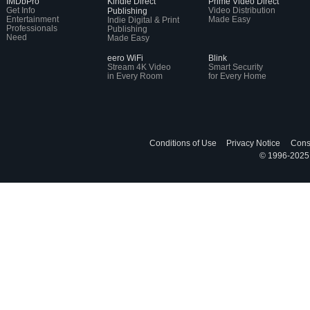
IMDbPro
Kindle Direct
Prime Video Direct
Get Info
Video Distribution
Publishing
Entertainment
Made Easy
Indie Digital & Print
Professionals
Publishing
Need
Made Easy
eero WiFi
Blink
Stream 4K Video
Smart Security
in Every Room
for Every Home
Conditions of Use
Privacy Notice
Cons
© 1996-2025, 