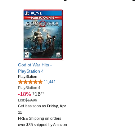
God of War Hits -
PlayStation 4
PlayStation
11,442
PlayStation 4
-18%
16
$
43
List:
$19.99
Get it as soon as
Friday, Apr
11
FREE Shipping on orders
over $35 shipped by Amazon