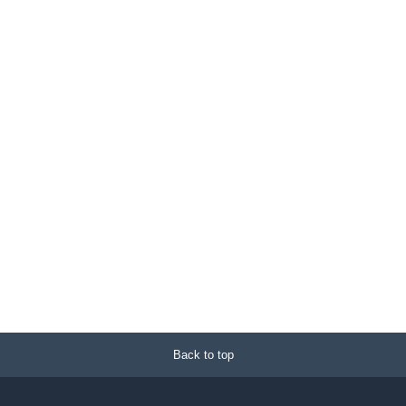
Back to top