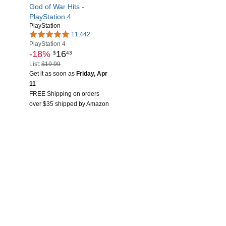
God of War Hits -
PlayStation 4
PlayStation
11,442
PlayStation 4
-18%
16
$
43
List:
$19.99
Get it as soon as
Friday, Apr
11
FREE Shipping on orders
over $35 shipped by Amazon