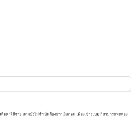
สียค่าใช้จ่าย แถมยังไม่จำเป็นต้องฝากเงินก่อน เพียงเข้าระบบ ก็สามารถทดลอง