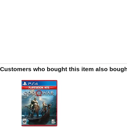
Customers who bought this item also bough