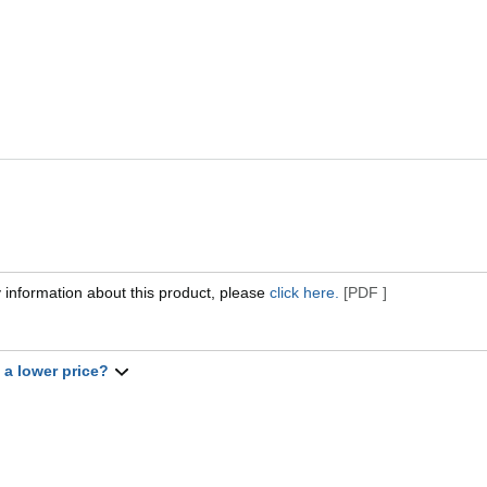
 information about this product, please
click here.
[PDF ]
t a lower price?