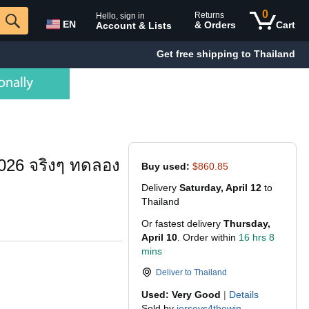
0
Returns
Hello, sign in
EN
& Orders
Cart
Account & Lists
Get free shipping to Thailand
2026 จริงๆ ทดลอง
Buy used:
$860.85
Delivery
Saturday, April 12
to
Thailand
Or fastest delivery
Thursday,
April 10
. Order within
16 hrs 8
mins
Deliver to
Thailand
Used: Very Good
|
Details
Sold by
jerseys4thewin