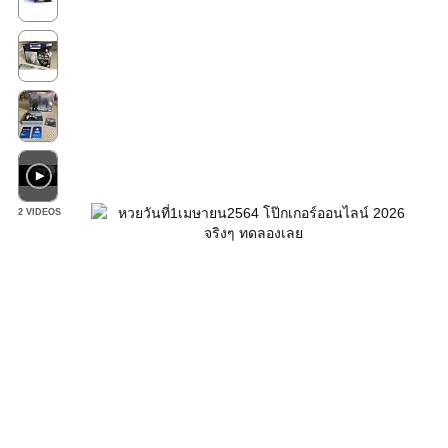
2 VIDEOS