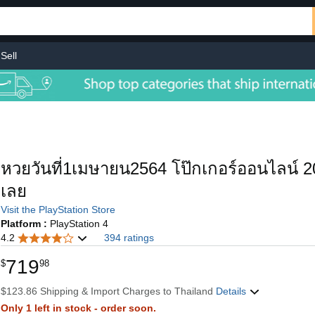
Sell
หวยวันที่1เมษายน2564 โป๊กเกอร์ออนไลน์ 
เลย
Visit the PlayStation Store
Platform :
PlayStation 4
4.2
394 ratings
719
$
98
$123.86 Shipping & Import Charges to Thailand
Details
Only 1 left in stock - order soon.