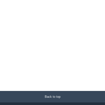
Back to top