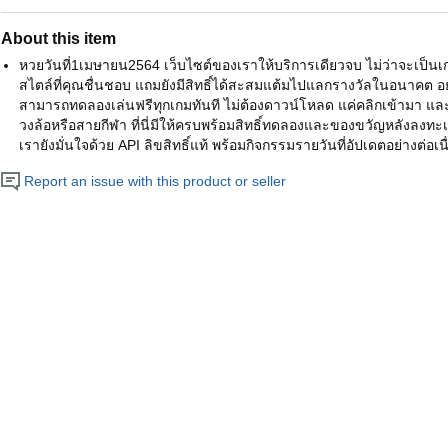
About this item
หวยวันที่1เมษายน2564 เว็บไซต์ของเราให้บริการเดียวจบ ไม่ว่าจะเป็น
สไตล์ที่คุณชื่นชอบ แถมยังมีสิทธิ์ได้สะสมแต้มไปแลกรางวัลในอนาคต 
สามารถทดลองเล่นฟรีทุกเกมทันที ไม่ต้องดาวน์โหลด แค่คลิกเข้ามา แ
วงล้อหรือสายกีฬา ที่นี่มีให้ครบพร้อมสิทธิ์ทดลองและของขวัญหลังลงท
เรายังมั่นใจด้วย API ลิขสิทธิ์แท้ พร้อมกิจกรรมรายวันที่อัปเดตอย่างต่อเนื
Report an issue with this product or seller