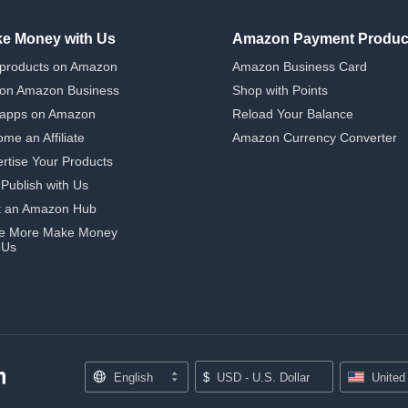
e Money with Us
Amazon Payment Produc
 products on Amazon
Amazon Business Card
 on Amazon Business
Shop with Points
 apps on Amazon
Reload Your Balance
me an Affiliate
Amazon Currency Converter
rtise Your Products
-Publish with Us
t an Amazon Hub
e More Make Money
 Us
English
$
USD - U.S. Dollar
United