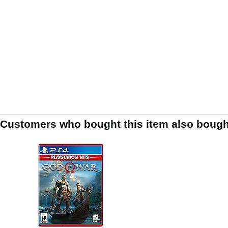
Customers who bought this item also bough