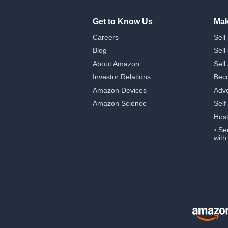
Get to Know Us
Mak
Careers
Sell
Blog
Sell
About Amazon
Sell
Investor Relations
Beco
Amazon Devices
Adve
Amazon Science
Self
Hos
›
Se
with