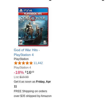
God of War Hits -
PlayStation 4
PlayStation
11,442
PlayStation 4
-18%
16
$
43
List:
$19.99
Get it as soon as
Friday, Apr
11
FREE Shipping on orders
over $35 shipped by Amazon