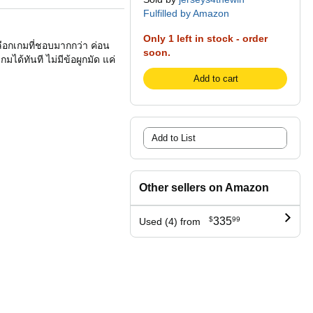
Fulfilled by Amazon
Only 1 left in stock - order
ือกเกมที่ชอบมากกว่า ค่อน
soon.
ได้ทันที ไม่มีข้อผูกมัด แค่
Add to cart
Add to List
Other sellers on Amazon
$
335
99
Used (4) from