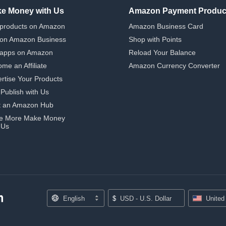
e Money with Us
Amazon Payment Produc
 products on Amazon
Amazon Business Card
 on Amazon Business
Shop with Points
 apps on Amazon
Reload Your Balance
me an Affiliate
Amazon Currency Converter
rtise Your Products
-Publish with Us
t an Amazon Hub
e More Make Money
 Us
English
$
USD - U.S. Dollar
United