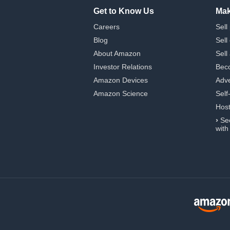
Get to Know Us
Mak
Careers
Sell
Blog
Sell
About Amazon
Sell
Investor Relations
Beco
Amazon Devices
Adve
Amazon Science
Self
Hos
›
Se
with