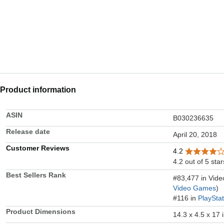
Product information
ASIN
B030236635
Release date
April 20, 2018
Customer Reviews
4.2
4.2 out of 5 star
Best Sellers Rank
#83,477 in Vid
Video Games
)
#116 in
PlaySta
Product Dimensions
14.3 x 4.5 x 17