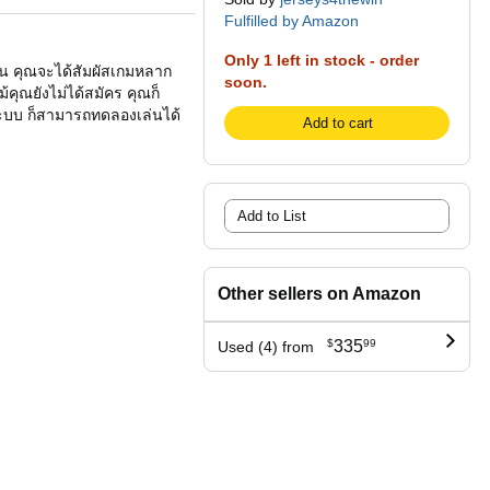
Fulfilled by Amazon
Only 1 left in stock - order
ยน คุณจะได้สัมผัสเกมหลาก
soon.
้คุณยังไม่ได้สมัคร คุณก็
ระบบ ก็สามารถทดลองเล่นได้
Add to cart
Add to List
Other sellers on Amazon
$
335
99
Used (4) from