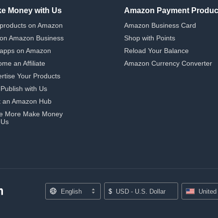
e Money with Us
Amazon Payment Produc
 products on Amazon
Amazon Business Card
 on Amazon Business
Shop with Points
 apps on Amazon
Reload Your Balance
me an Affiliate
Amazon Currency Converter
rtise Your Products
-Publish with Us
t an Amazon Hub
e More Make Money
 Us
English
$
USD - U.S. Dollar
United