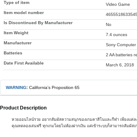
Type of item
Video Game
Item model number
465551863354
Is Discontinued By Manufacturer
No
Item Weight
7.4 ounces
Manufacturer
Sony Computer 
Batteries
2 AA batteries r
Date First Available
March 6, 2018
WARNING
:
California’s Proposition 65
Product Description
หวยออนไลน์รวย อยากสัมผัสความสนุกของเกมคาสิโนและกีฬา เพียงแค่ลงทะเบ
คุณทดลองเล่นฟรี ทุกเกมโดยไม่ต้องฝากเงิน แค่เข้าระบบก็สามารถสัมผัสเกมล