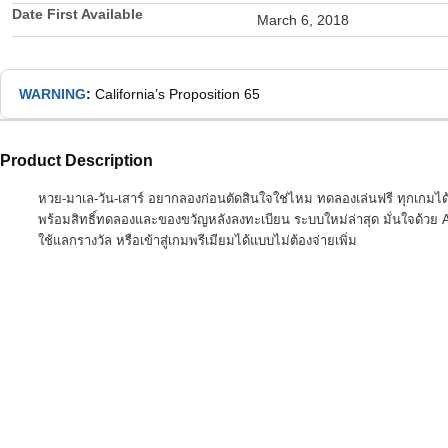
Date First Available
March 6, 2018
WARNING
:
California’s Proposition 65
Product Description
หวย-มาเล-วัน-เสาร์ อยากลองก่อนตัดสินใจใช่ไหม ทดลองเล่นฟรี ทุกเกมได้ท
พร้อมสิทธิ์ทดลองและของขวัญหลังลงทะเบียน ระบบใหม่ล่าสุด มั่นใจด้วย API ล
ใช้แลกรางวัล หรือเข้าสู่เกมพรีเมียมได้แบบไม่ต้องจ่ายเพิ่ม