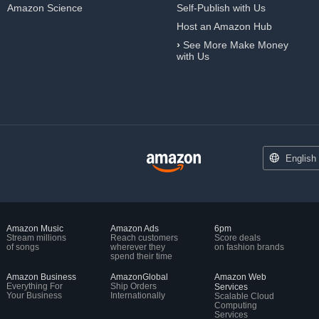
Amazon Science
Self-Publish with Us
Host an Amazon Hub
›
See More Make Money
with Us
English
Amazon Music
Amazon Ads
6pm
Stream millions
Reach customers
Score deals
of songs
wherever they
on fashion brands
spend their time
Amazon Business
AmazonGlobal
Amazon Web
Everything For
Ship Orders
Services
Your Business
Internationally
Scalable Cloud
Computing
Services