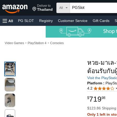
Deliver to
All
Thailand
PG SLOT
Registry
Customer Service
Gift Cards
S
All
›
›
Video Games
PlayStation 4
Consoles
หวย-มาเล-ว
ต้อนรับกับผ
Visit the PlayStat
Platform :
PlaySt
4.2
719
$
98
$123.86 Shipping
Only 1 left in st