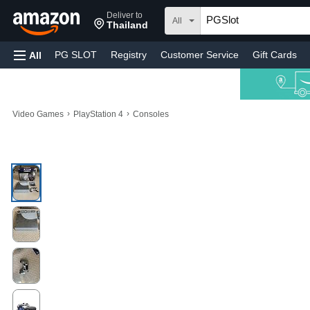
Deliver to
All
Thailand
PG SLOT
Registry
Customer Service
Gift Cards
All
›
›
Video Games
PlayStation 4
Consoles