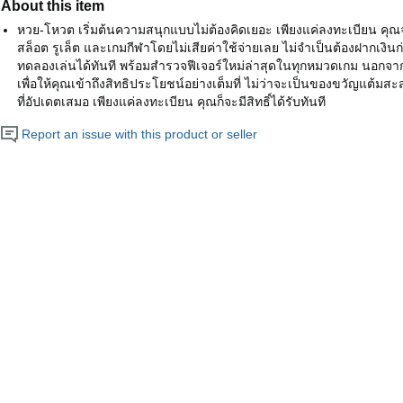
About this item
หวย-โหวต เริ่มต้นความสนุกแบบไม่ต้องคิดเยอะ เพียงแค่ลงทะเบียน คุณ
สล็อต รูเล็ต และเกมกีฬาโดยไม่เสียค่าใช้จ่ายเลย ไม่จำเป็นต้องฝากเงิ
ทดลองเล่นได้ทันที พร้อมสำรวจฟีเจอร์ใหม่ล่าสุดในทุกหมวดเกม นอกจ
เพื่อให้คุณเข้าถึงสิทธิประโยชน์อย่างเต็มที่ ไม่ว่าจะเป็นของขวัญแต้ม
ที่อัปเดตเสมอ เพียงแค่ลงทะเบียน คุณก็จะมีสิทธิ์ได้รับทันที
Report an issue with this product or seller