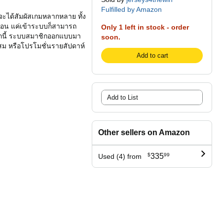
Fulfilled by Amazon
จะได้สัมผัสเกมหลากหลาย ทั้ง
นก่อน แค่เข้าระบบก็สามารถ
Only 1 left in stock - order
ากนี้ ระบบสมาชิกออกแบบมา
soon.
สะสม หรือโปรโมชั่นรายสัปดาห์
Add to cart
Add to List
Other sellers on Amazon
$
335
99
Used (4) from