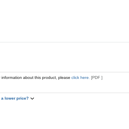
 information about this product, please
click here.
[PDF ]
t a lower price?