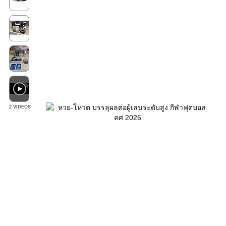
2 VIDEOS