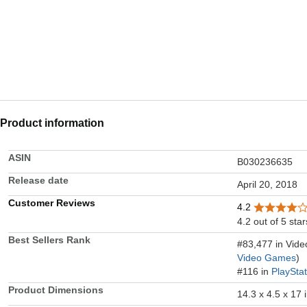
Product information
ASIN
B030236635
Release date
April 20, 2018
Customer Reviews
4.2
4.2 out of 5 star
Best Sellers Rank
#83,477 in Vid
Video Games
)
#116 in
PlaySta
Product Dimensions
14.3 x 4.5 x 17