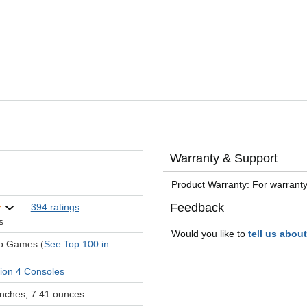
Warranty & Support
Product Warranty: For warranty
Feedback
394 ratings
s
Would you like to
tell us abou
eo Games (
See Top 100 in
tion 4 Consoles
 inches; 7.41 ounces