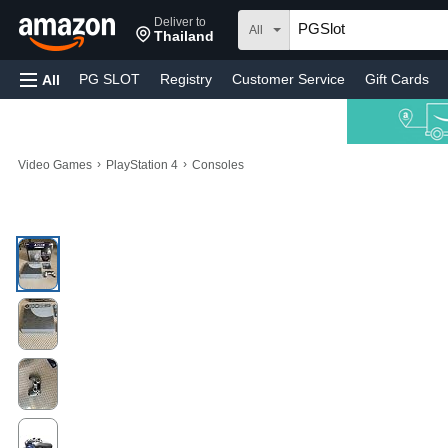
Deliver to
All
Thailand
PG SLOT
Registry
Customer Service
Gift Cards
All
›
›
Video Games
PlayStation 4
Consoles