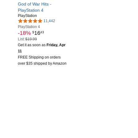
God of War Hits -
PlayStation 4
PlayStation
11,442
PlayStation 4
-18%
16
$
43
List:
$19.99
Get it as soon as
Friday, Apr
11
FREE Shipping on orders
over $35 shipped by Amazon