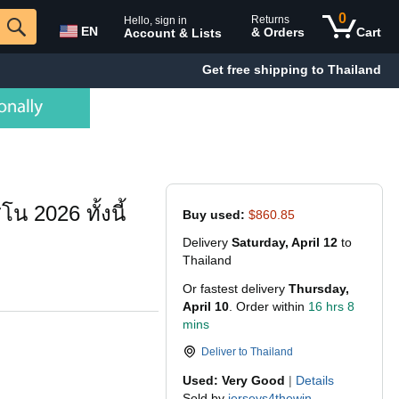
0
Returns
Hello, sign in
EN
& Orders
Cart
Account & Lists
Get free shipping to Thailand
 2026 ทั้งนี้
Buy used:
$860.85
Delivery
Saturday, April 12
to
Thailand
Or fastest delivery
Thursday,
April 10
. Order within
16 hrs 8
mins
Deliver to
Thailand
Used: Very Good
|
Details
Sold by
jerseys4thewin