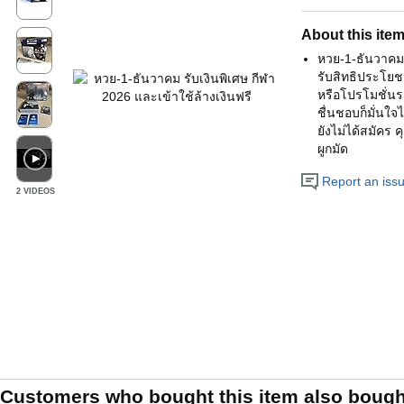
About this ite
หวย-1-ธันวาคม
รับสิทธิประโยช
หรือโปรโมชั่นรา
ชื่นชอบก็มั่นใจ
ยังไม่ได้สมัคร
ผูกมัด
Report an issue
2 VIDEOS
Customers who bought this item also bough