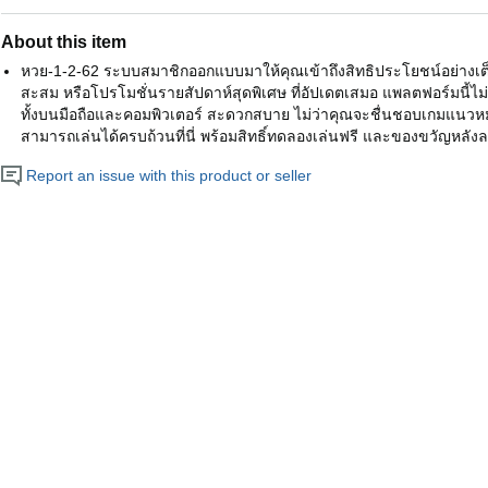
About this item
หวย-1-2-62 ระบบสมาชิกออกแบบมาให้คุณเข้าถึงสิทธิประโยชน์อย่างเต็ม
สะสม หรือโปรโมชั่นรายสัปดาห์สุดพิเศษ ที่อัปเดตเสมอ แพลตฟอร์มนี้ไม
ทั้งบนมือถือและคอมพิวเตอร์ สะดวกสบาย ไม่ว่าคุณจะชื่นชอบเกมแนวหม
สามารถเล่นได้ครบถ้วนที่นี่ พร้อมสิทธิ์ทดลองเล่นฟรี และของขวัญหลัง
Report an issue with this product or seller