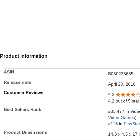
Product information
ASIN
B030236635
Release date
April 20, 2018
Customer Reviews
4.2
4.2 out of 5 star
Best Sellers Rank
#83,477 in Vid
Video Games
)
#116 in
PlaySta
Product Dimensions
14.3 x 4.5 x 17