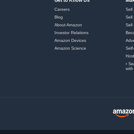
Get to Know Us
Mak
Careers
Sell
Blog
Sell
About Amazon
Sell
Investor Relations
Beco
Amazon Devices
Adve
Amazon Science
Self
Hos
›
Se
with