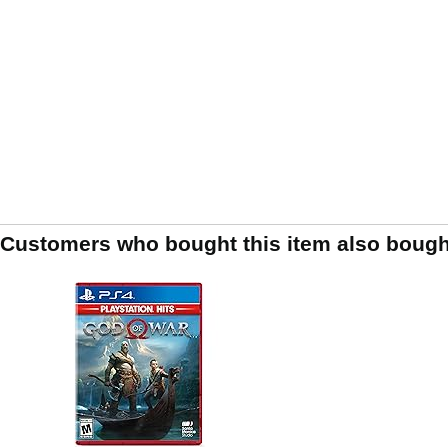
Customers who bought this item also bough