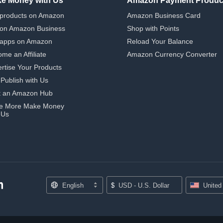
e Money with Us
Amazon Payment Produc
 products on Amazon
Amazon Business Card
 on Amazon Business
Shop with Points
 apps on Amazon
Reload Your Balance
me an Affiliate
Amazon Currency Converter
rtise Your Products
-Publish with Us
t an Amazon Hub
e More Make Money
 Us
English
$
USD - U.S. Dollar
United