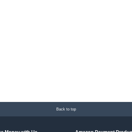
Back to top