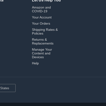
ts
Let Us Help You
Amazon and
COVID-19
Your Account
Your Orders
Shipping Rates &
Policies
Returns &
Replacements
Manage Your
Content and
Devices
Help
 States