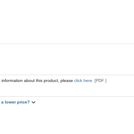
 information about this product, please
click here.
[PDF ]
t a lower price?