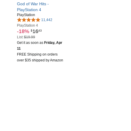
God of War Hits -
PlayStation 4
PlayStation
11,442
PlayStation 4
-18%
16
$
43
List:
$19.99
Get it as soon as
Friday, Apr
11
FREE Shipping on orders
over $35 shipped by Amazon