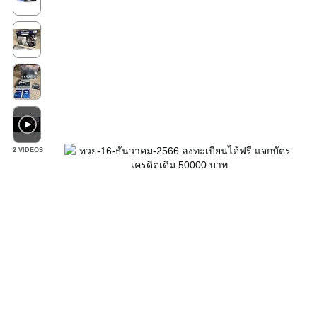
2 VIDEOS