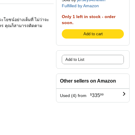
Fulfilled by Amazon
Only 1 left in stock - order
ยชน์อย่างเต็มที่ ไม่ว่าจะ
soon.
มัคร คุณก็สามารถติดตาม
Add to cart
Add to List
Other sellers on Amazon
$
335
99
Used (4) from