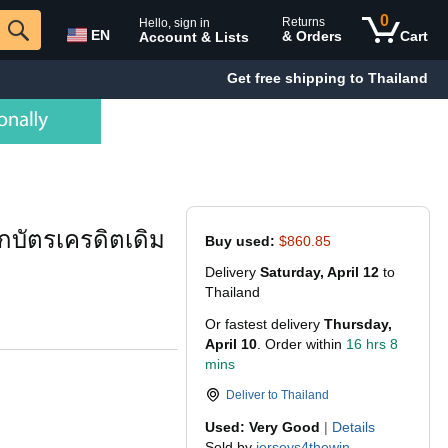
0
Returns
Hello, sign in
EN
& Orders
Cart
Account & Lists
Get free shipping to Thailand
กบัตรเครดิตเดิม
Buy used:
$860.85
Delivery
Saturday, April 12
to
Thailand
Or fastest delivery
Thursday,
April 10
. Order within
16 hrs 8
mins
Deliver to
Thailand
Used: Very Good
|
Details
Sold by
jerseys4thewin