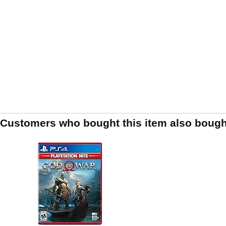
Customers who bought this item also bough