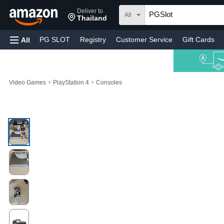
Deliver to
All
Thailand
PG SLOT
Registry
Customer Service
Gift Cards
All
›
›
Video Games
PlayStation 4
Consoles