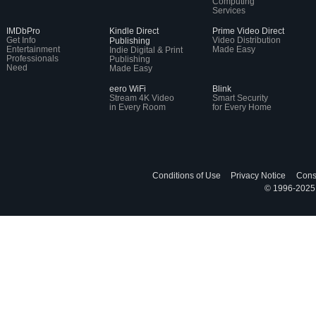
Computing
Services
IMDbPro
Kindle Direct
Prime Video Direct
Get Info
Video Distribution
Publishing
Entertainment
Made Easy
Indie Digital & Print
Professionals
Publishing
Need
Made Easy
eero WiFi
Blink
Stream 4K Video
Smart Security
in Every Room
for Every Home
Conditions of Use
Privacy Notice
Cons
© 1996-2025, 