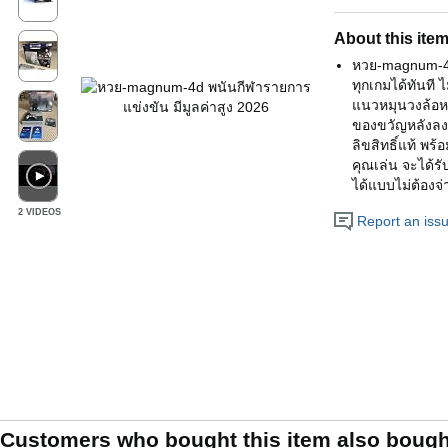
About this ite
หวย-magnum-4d
ทุกเกมได้ทันที 
แนวหมุนวงล้อหรื
ของขวัญหลังลงท
ลิขสิทธิ์แท้ พร้
คุณเล่น จะได้รั
ได้แบบไม่ต้องจ่า
2 VIDEOS
Report an issue
Customers who bought this item also bough