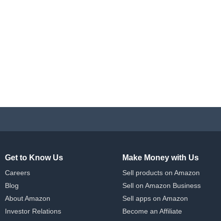
Get to Know Us
Make Money with Us
Careers
Sell products on Amazon
Blog
Sell on Amazon Business
About Amazon
Sell apps on Amazon
Investor Relations
Become an Affiliate