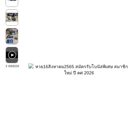
2 VIDEOS