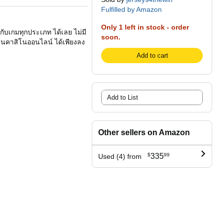
Fulfilled by Amazon
Only 1 left in stock - order
ับเกมทุกประเภท ได้เลย ไม่มี
soon.
เล่นคาสิโนออนไลน์ ได้เพียงลง
Add to cart
Add to List
Other sellers on Amazon
$
335
99
Used (4) from