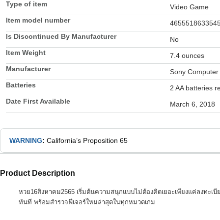
Type of item
Video Game
Item model number
465551863354
Is Discontinued By Manufacturer
No
Item Weight
7.4 ounces
Manufacturer
Sony Computer 
Batteries
2 AA batteries r
Date First Available
March 6, 2018
WARNING
:
California’s Proposition 65
Product Description
หวย16สิงหาคม2565 เริ่มต้นความสนุกแบบไม่ต้องคิดเยอะเพียงแค่ลงทะเบียน
ทันที พร้อมสำรวจฟีเจอร์ใหม่ล่าสุดในทุกหมวดเกม