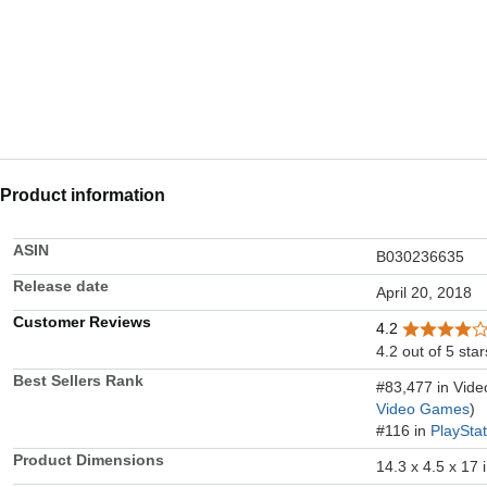
Product information
ASIN
B030236635
Release date
April 20, 2018
Customer Reviews
4.2
4.2 out of 5 star
Best Sellers Rank
#83,477 in Vid
Video Games
)
#116 in
PlaySta
Product Dimensions
14.3 x 4.5 x 17