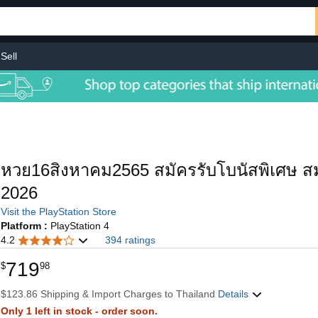
Sell
หวย16สิงหาคม2565 สมัครรับโบนัสพิเศษ สม
2026
Visit the PlayStation Store
Platform :
PlayStation 4
4.2
394 ratings
719
$
98
$123.86 Shipping & Import Charges to Thailand
Details
Only 1 left in stock - order soon.