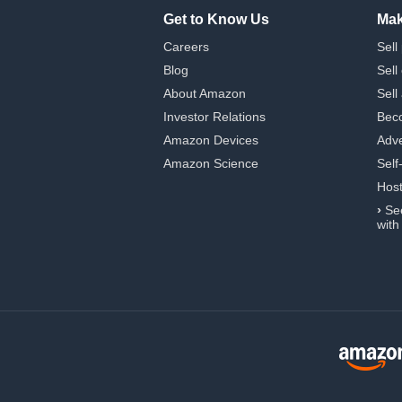
Get to Know Us
Mak
Careers
Sell
Blog
Sell
About Amazon
Sell
Investor Relations
Beco
Amazon Devices
Adve
Amazon Science
Self
Hos
›
Se
with