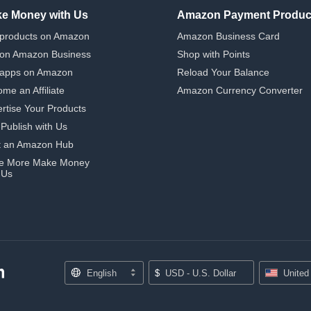
e Money with Us
Amazon Payment Produc
 products on Amazon
Amazon Business Card
 on Amazon Business
Shop with Points
 apps on Amazon
Reload Your Balance
me an Affiliate
Amazon Currency Converter
rtise Your Products
-Publish with Us
t an Amazon Hub
e More Make Money
 Us
English
$
USD - U.S. Dollar
United