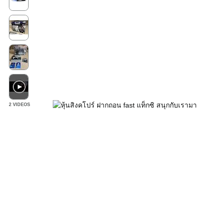
2 VIDEOS