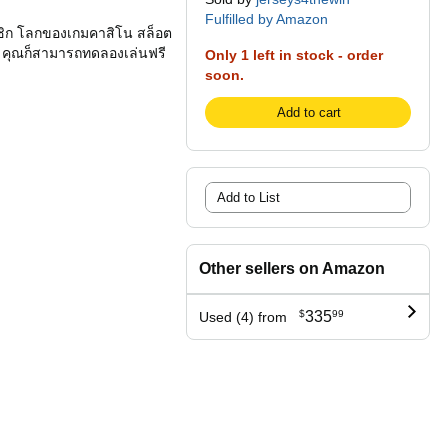
Fulfilled by Amazon
มาชิก โลกของเกมคาสิโน สล็อต
ัคร คุณก็สามารถทดลองเล่นฟรี
Only 1 left in stock - order
soon.
Add to cart
Add to List
Other sellers on Amazon
$
335
99
Used (4) from