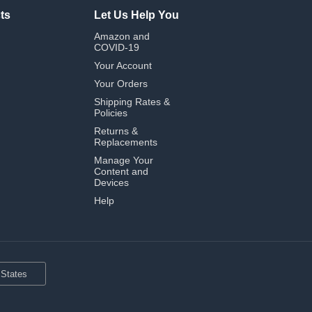
ts
Let Us Help You
Amazon and
COVID-19
Your Account
Your Orders
Shipping Rates &
Policies
Returns &
Replacements
Manage Your
Content and
Devices
Help
 States