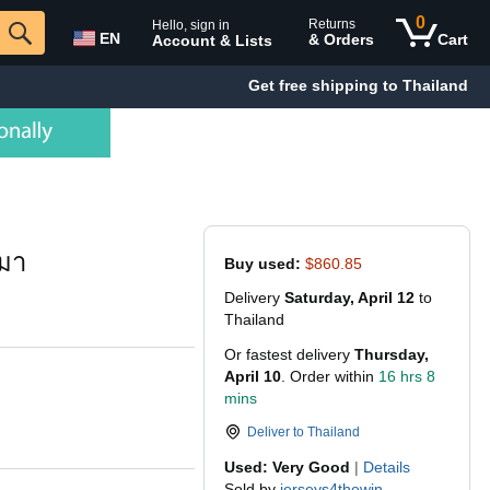
0
Returns
Hello, sign in
EN
& Orders
Cart
Account & Lists
Get free shipping to Thailand
ามา
Buy used:
$860.85
Delivery
Saturday, April 12
to
Thailand
Or fastest delivery
Thursday,
April 10
. Order within
16 hrs 8
mins
Deliver to
Thailand
Used: Very Good
|
Details
Sold by
jerseys4thewin