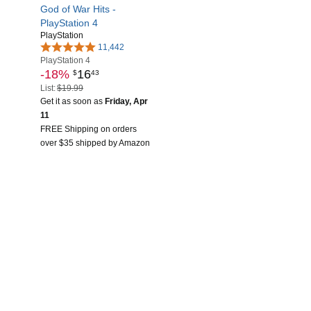
God of War Hits -
PlayStation 4
PlayStation
11,442
PlayStation 4
-18%
16
$
43
List:
$19.99
Get it as soon as
Friday, Apr
11
FREE Shipping on orders
over $35 shipped by Amazon