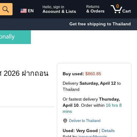
0
Returns
Hello, sign in
EN
& Orders
Cart
Account & Lists
Get free shipping to Thailand
คศ 2026 ฝากถอน
Buy used:
$860.85
Delivery
Saturday, April 12
to
Thailand
Or fastest delivery
Thursday,
April 10
. Order within
16 hrs 8
mins
Deliver to
Thailand
Used: Very Good
|
Details
Sold by
jerseys4thewin