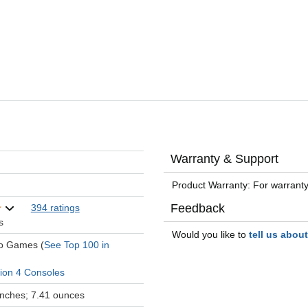
Warranty & Support
Product Warranty: For warranty
Feedback
394 ratings
s
Would you like to
tell us abou
eo Games (
See Top 100 in
tion 4 Consoles
 inches; 7.41 ounces