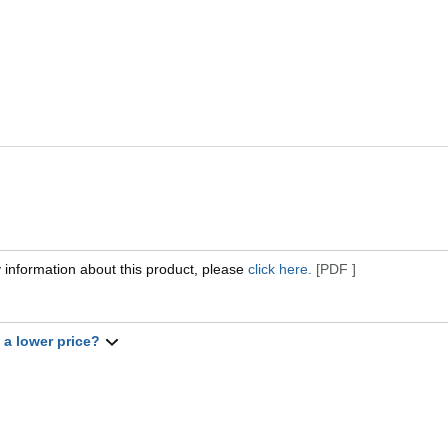
 information about this product, please
click here.
[PDF ]
t a lower price?