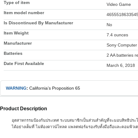
Type of item
Video Game
Item model number
465551863354
Is Discontinued By Manufacturer
No
Item Weight
7.4 ounces
Manufacturer
Sony Computer 
Batteries
2 AA batteries r
Date First Available
March 6, 2018
WARNING
:
California’s Proposition 65
Product Description
อุตสาหกรรมป้องกันประเทศ ระบบสมาชิกเป็นส่วนสำคัญที่จะมอบสิทธิประโยช
ได้อย่างเต็มที่ ไม่ต้องดาวน์โหลด แพลตฟอร์มรองรับทั้งมือถือและคอมพิวเต