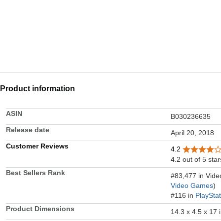
Product information
ASIN
B030236635
Release date
April 20, 2018
Customer Reviews
4.2
4.2 out of 5 star
Best Sellers Rank
#83,477 in Vid
Video Games
)
#116 in
PlaySta
Product Dimensions
14.3 x 4.5 x 17