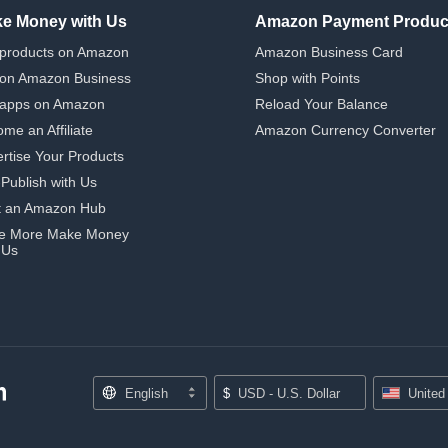
e Money with Us
Amazon Payment Produc
 products on Amazon
Amazon Business Card
 on Amazon Business
Shop with Points
 apps on Amazon
Reload Your Balance
me an Affiliate
Amazon Currency Converter
rtise Your Products
-Publish with Us
t an Amazon Hub
e More Make Money
 Us
English
$
USD - U.S. Dollar
United