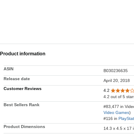
Product information
ASIN
B030236635
Release date
April 20, 2018
Customer Reviews
4.2
4.2 out of 5 star
Best Sellers Rank
#83,477 in Vid
Video Games
)
#116 in
PlaySta
Product Dimensions
14.3 x 4.5 x 17