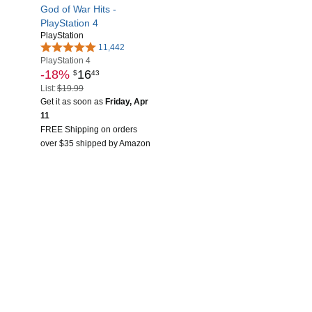
God of War Hits -
PlayStation 4
PlayStation
11,442
PlayStation 4
-18%
16
$
43
List:
$19.99
Get it as soon as
Friday, Apr
11
FREE Shipping on orders
over $35 shipped by Amazon