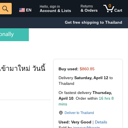
0
Returns
Hello, sign in
EN
& Orders
Cart
Account & Lists
Get free shipping to Thailand
้ามาใหม่ วันนี้
Buy used:
$860.85
Delivery
Saturday, April 12
to
Thailand
Or fastest delivery
Thursday,
April 10
. Order within
16 hrs 8
mins
Deliver to
Thailand
Used: Very Good
|
Details
Sold by
jerseys4thewin