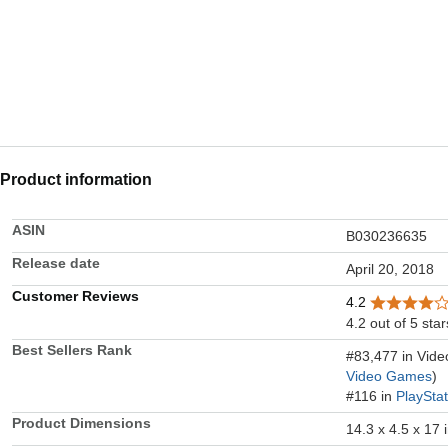
Product information
ASIN
B030236635
Release date
April 20, 2018
Customer Reviews
4.2
4.2 out of 5 star
Best Sellers Rank
#83,477 in Vid
Video Games
)
#116 in
PlaySta
Product Dimensions
14.3 x 4.5 x 17