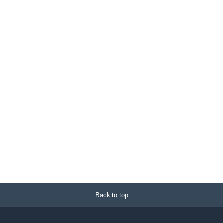
Back to top