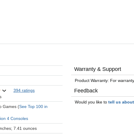
Warranty & Support
Product Warranty: For warranty
Feedback
394 ratings
s
Would you like to
tell us abou
eo Games (
See Top 100 in
tion 4 Consoles
 inches; 7.41 ounces