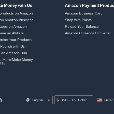
e Money with Us
Amazon Payment Produc
 products on Amazon
Amazon Business Card
 on Amazon Business
Shop with Points
 apps on Amazon
Reload Your Balance
me an Affiliate
Amazon Currency Converter
rtise Your Products
-Publish with Us
t an Amazon Hub
e More Make Money
 Us
English
$
USD - U.S. Dollar
United