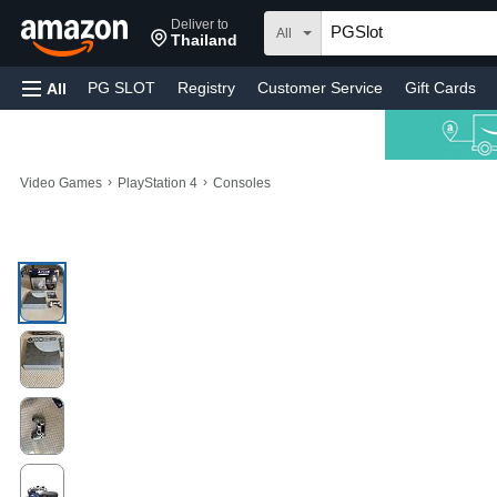
Deliver to
All
Thailand
PG SLOT
Registry
Customer Service
Gift Cards
All
›
›
Video Games
PlayStation 4
Consoles