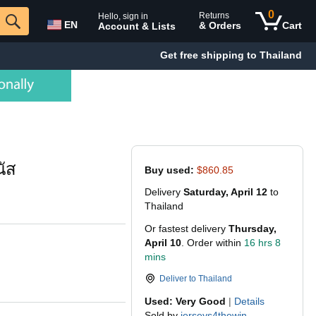
0
Returns
Hello, sign in
EN
& Orders
Cart
Account & Lists
Get free shipping to Thailand
นัส
Buy used:
$860.85
Delivery
Saturday, April 12
to
Thailand
Or fastest delivery
Thursday,
April 10
. Order within
16 hrs 8
mins
Deliver to
Thailand
Used: Very Good
|
Details
Sold by
jerseys4thewin