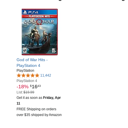
God of War Hits -
PlayStation 4
PlayStation
11,442
PlayStation 4
-18%
16
$
43
List:
$19.99
Get it as soon as
Friday, Apr
11
FREE Shipping on orders
over $35 shipped by Amazon