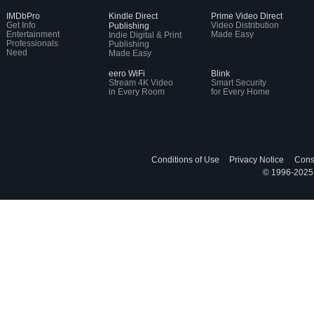
IMDbPro
Kindle Direct
Prime Video Direct
Get Info
Video Distribution
Publishing
Entertainment
Made Easy
Indie Digital & Print
Professionals
Publishing
Need
Made Easy
eero WiFi
Blink
Stream 4K Video
Smart Security
in Every Room
for Every Home
Conditions of Use
Privacy Notice
Cons
© 1996-2025, 