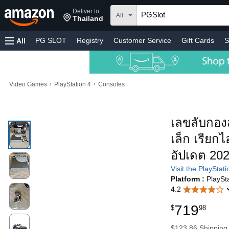
Deliver to
All
Thailand
PG SLOT
Registry
Customer Service
Gift Cards
S
All
›
›
Video Games
PlayStation 4
Consoles
เลขลับกอง
เล็ก เรียกไ
อัปเดต 20
Visit the PlayStat
Platform :
PlaySt
4.2
719
$
98
$123.86 Shipping