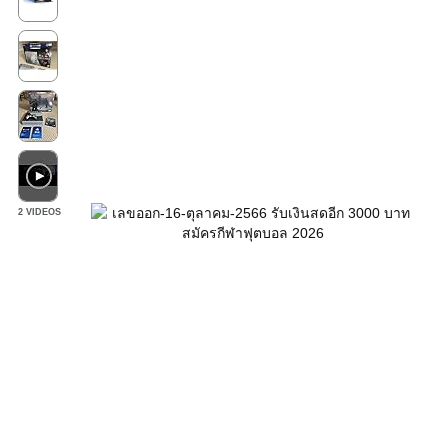
2 VIDEOS