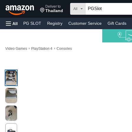
Deliver to
All
Thailand
PG SLOT
Registry
Customer Service
Gift Cards
All
›
›
Video Games
PlayStation 4
Consoles