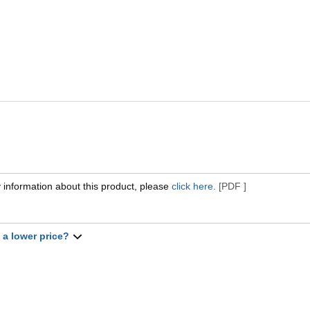
 information about this product, please
click here.
[PDF ]
t a lower price?