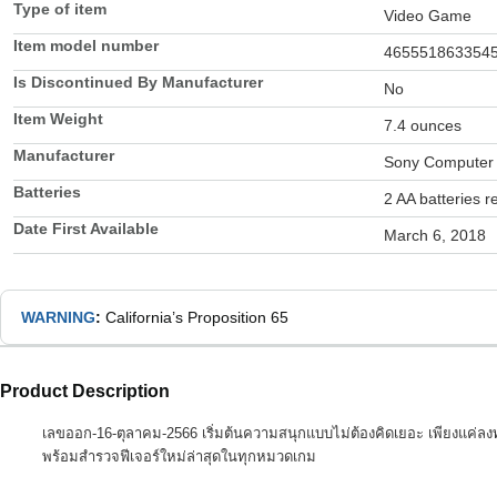
Type of item
Video Game
Item model number
465551863354
Is Discontinued By Manufacturer
No
Item Weight
7.4 ounces
Manufacturer
Sony Computer 
Batteries
2 AA batteries r
Date First Available
March 6, 2018
WARNING
:
California’s Proposition 65
Product Description
เลขออก-16-ตุลาคม-2566 เริ่มต้นความสนุกแบบไม่ต้องคิดเยอะ เพียงแค่ลงท
พร้อมสำรวจฟีเจอร์ใหม่ล่าสุดในทุกหมวดเกม