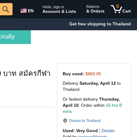
0
Returns
Hello, sign in
EN
& Orders
Cart
Account & Lists
Get free shipping to Thailand
0 บาท สมัครกีฬา
Buy used:
$860.85
Delivery
Saturday, April 12
to
Thailand
Or fastest delivery
Thursday,
April 10
. Order within
16 hrs 8
mins
Deliver to
Thailand
Used: Very Good
|
Details
Sold by
jerseys4thewin