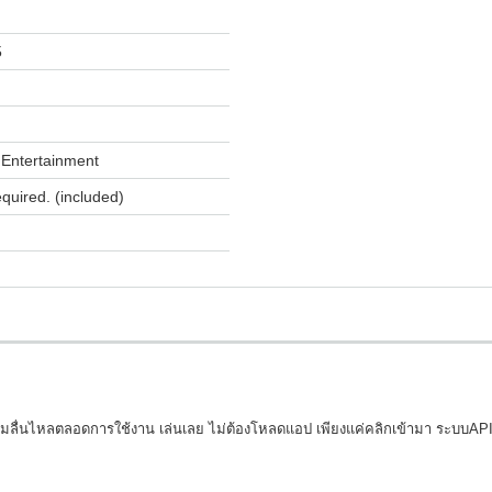
5
Entertainment
equired. (included)
ามลื่นไหลตลอดการใช้งาน เล่นเลย ไม่ต้องโหลดแอป เพียงแค่คลิกเข้ามา ระบบAPI