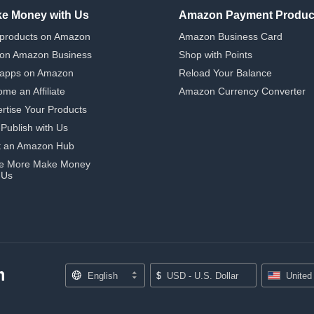
e Money with Us
Amazon Payment Produc
 products on Amazon
Amazon Business Card
 on Amazon Business
Shop with Points
 apps on Amazon
Reload Your Balance
me an Affiliate
Amazon Currency Converter
rtise Your Products
-Publish with Us
t an Amazon Hub
e More Make Money
 Us
English
$
USD - U.S. Dollar
United