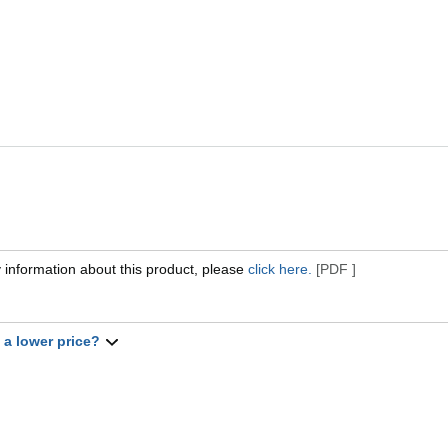
 information about this product, please
click here.
[PDF ]
t a lower price?