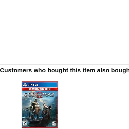
Customers who bought this item also bough