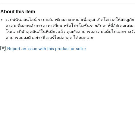
About this item
เวปพนันออนไลน์ ระบบสมาชิกออกแบบมาเพื่อคุณ เปิดโอกาสให้ผจญภัย 
สะสม ที่มอบหลังการลงทะเบียน หรือโปรโมชั่นรายสัปดาห์ที่อัปเดตเสมอ
โนและกีฬาสุดมันส์ในที่เดียวแล้ว คุณยังสามารถสะสมแต้มไปแลกรางวัลอีก
สามารถมองตัวอย่างฟีเจอร์ใหม่ล่าสุด ได้หมดเลย
Report an issue with this product or seller