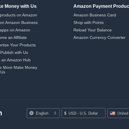
e Money with Us
Amazon Payment Produc
 products on Amazon
Amazon Business Card
 on Amazon Business
Shop with Points
 apps on Amazon
Reload Your Balance
me an Affiliate
Amazon Currency Converter
rtise Your Products
-Publish with Us
t an Amazon Hub
e More Make Money
 Us
English
$
USD - U.S. Dollar
United