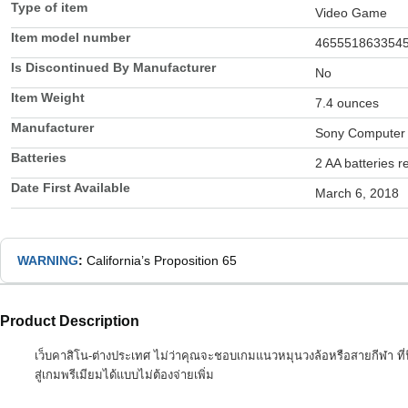
Type of item
Video Game
Item model number
465551863354
Is Discontinued By Manufacturer
No
Item Weight
7.4 ounces
Manufacturer
Sony Computer 
Batteries
2 AA batteries r
Date First Available
March 6, 2018
WARNING
:
California’s Proposition 65
Product Description
เว็บคาสิโน-ต่างประเทศ ไม่ว่าคุณจะชอบเกมแนวหมุนวงล้อหรือสายกีฬา ที่นี่มี
สู่เกมพรีเมียมได้แบบไม่ต้องจ่ายเพิ่ม