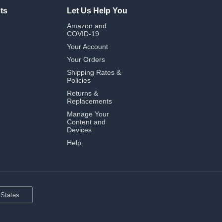
ts
Let Us Help You
Amazon and
COVID-19
Your Account
Your Orders
Shipping Rates &
Policies
Returns &
Replacements
Manage Your
Content and
Devices
Help
 States