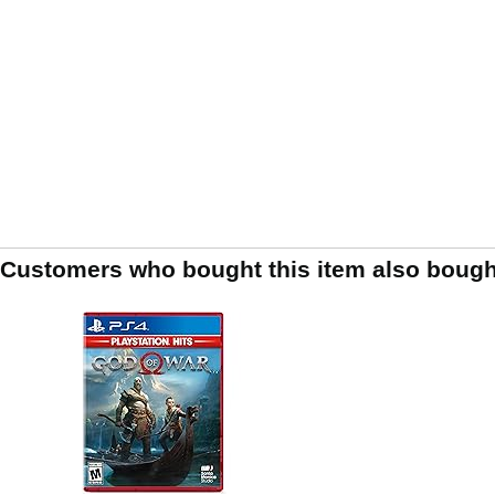
Customers who bought this item also bough