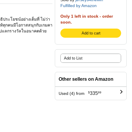
Fulfilled by Amazon
Only 1 left in stock - order
ประโยชน์อย่างเต็มที่ ไม่ว่า
soon.
ให้ทุกคนมีโอกาสสนุกกับเกมคา
มไปแลกรางวัลในอนาคตด้วย
Add to cart
Add to List
Other sellers on Amazon
$
335
99
Used (4) from