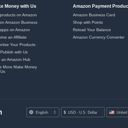
e Money with Us
Amazon Payment Produc
 products on Amazon
Amazon Business Card
 on Amazon Business
Shop with Points
 apps on Amazon
Reload Your Balance
me an Affiliate
Amazon Currency Converter
rtise Your Products
-Publish with Us
t an Amazon Hub
e More Make Money
 Us
English
$
USD - U.S. Dollar
United