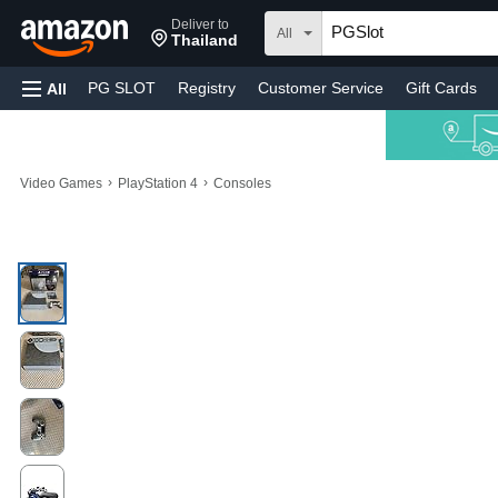
Deliver to
All
Thailand
PG SLOT
Registry
Customer Service
Gift Cards
All
›
›
Video Games
PlayStation 4
Consoles