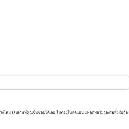
ริงไหม เล่นเกมที่คุณชื่นชอบได้เลย ไม่ต้องโหลดแอป แพลตฟอร์มรองรับทั้งมือถือ