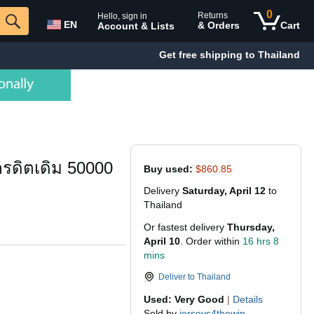
0
Returns
Hello, sign in
EN
& Orders
Cart
Account & Lists
Get free shipping to Thailand
ครดิตเดิม 50000
Buy used:
$860.85
Delivery
Saturday, April 12
to
Thailand
Or fastest delivery
Thursday,
April 10
. Order within
16 hrs 8
mins
Deliver to
Thailand
Used: Very Good
|
Details
Sold by
jerseys4thewin