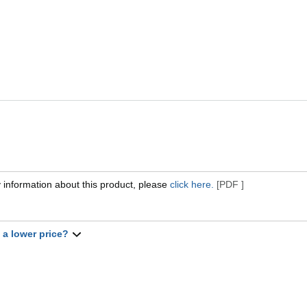
 information about this product, please
click here.
[PDF ]
t a lower price?