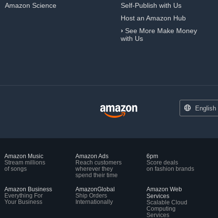
Amazon Science
Self-Publish with Us
Host an Amazon Hub
›
See More Make Money
with Us
English
Amazon Music
Amazon Ads
6pm
Stream millions
Reach customers
Score deals
of songs
wherever they
on fashion brands
spend their time
Amazon Business
AmazonGlobal
Amazon Web
Everything For
Ship Orders
Services
Your Business
Internationally
Scalable Cloud
Computing
Services