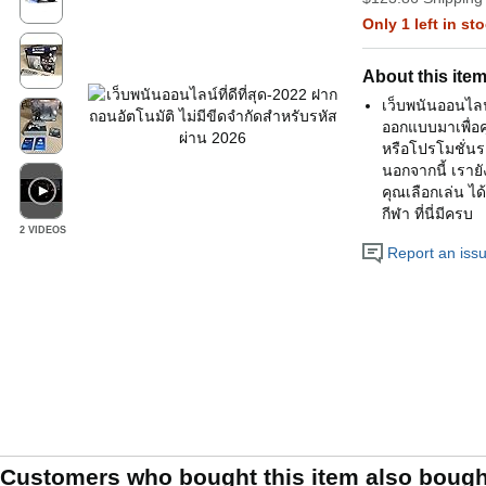
Only 1 left in st
About this ite
เว็บพนันออนไลน
ออกแบบมาเพื่อ
หรือโปรโมชั่นรา
นอกจากนี้ เรา
คุณเลือกเล่น ไ
กีฬา ที่นี่มีครบ
2 VIDEOS
Report an issue
Customers who bought this item also bough