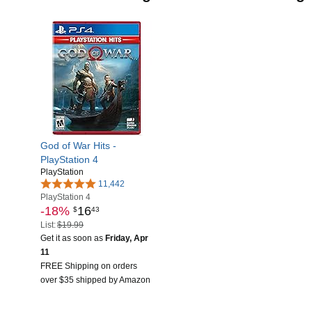
God of War Hits -
PlayStation 4
PlayStation
11,442
PlayStation 4
-18%
16
$
43
List:
$19.99
Get it as soon as
Friday, Apr
11
FREE Shipping on orders
over $35 shipped by Amazon