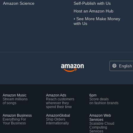
Amazon Science
Self-Publish with Us
Host an Amazon Hub
›
See More Make Money
with Us
English
Amazon Music
Amazon Ads
6pm
Stream millions
Reach customers
Score deals
of songs
wherever they
on fashion brands
spend their time
Amazon Business
AmazonGlobal
Amazon Web
Everything For
Ship Orders
Services
Your Business
Internationally
Scalable Cloud
Computing
Services