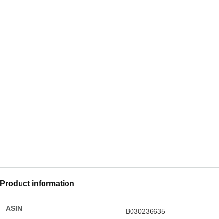
Product information
ASIN
B030236635