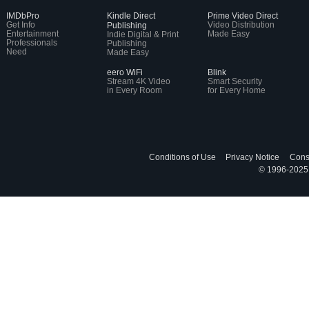
IMDbPro
Kindle Direct
Prime Video Direct
Get Info
Video Distribution
Publishing
Entertainment
Made Easy
Indie Digital & Print
Professionals
Publishing
Need
Made Easy
eero WiFi
Blink
Stream 4K Video
Smart Security
in Every Room
for Every Home
Conditions of Use
Privacy Notice
Cons
© 1996-2025, 