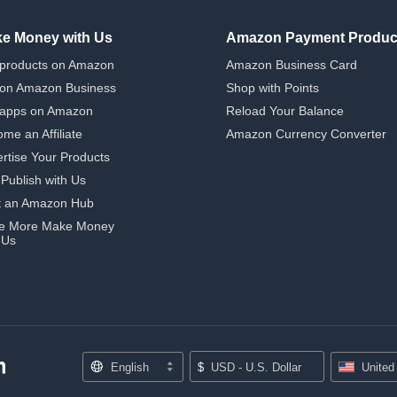
e Money with Us
Amazon Payment Produc
 products on Amazon
Amazon Business Card
 on Amazon Business
Shop with Points
 apps on Amazon
Reload Your Balance
me an Affiliate
Amazon Currency Converter
rtise Your Products
-Publish with Us
t an Amazon Hub
e More Make Money
 Us
English
$
USD - U.S. Dollar
United