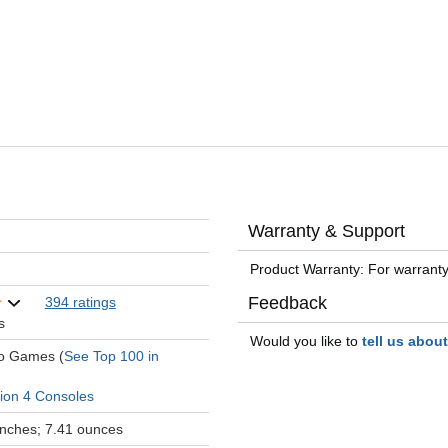
Warranty & Support
Product Warranty: For warranty
Feedback
394 ratings
s
Would you like to
tell us abou
eo Games (
See Top 100 in
tion 4 Consoles
 inches; 7.41 ounces