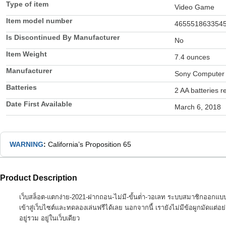
Type of item
Video Game
Item model number
465551863354
Is Discontinued By Manufacturer
No
Item Weight
7.4 ounces
Manufacturer
Sony Computer 
Batteries
2 AA batteries r
Date First Available
March 6, 2018
WARNING
:
California’s Proposition 65
Product Description
เว็บสล็อต-แตกง่าย-2021-ฝากถอน-ไม่มี-ขั้นต่ํา-วอเลท ระบบสมาชิกออกแบบมา
เข้าสู่เว็บไซต์และทดลองเล่นฟรีได้เลย นอกจากนี้ เรายังไม่มีข้อผูกมัดแ
อยู่รวม อยู่ในเว็บเดียว