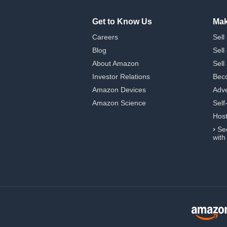
Get to Know Us
Mak
Careers
Sell
Blog
Sell
About Amazon
Sell
Investor Relations
Beco
Amazon Devices
Adve
Amazon Science
Self
Hos
›
Se
with