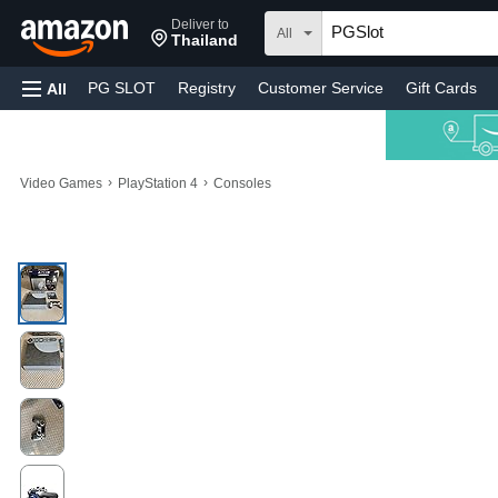
Deliver to
All
Thailand
PG SLOT
Registry
Customer Service
Gift Cards
All
›
›
Video Games
PlayStation 4
Consoles