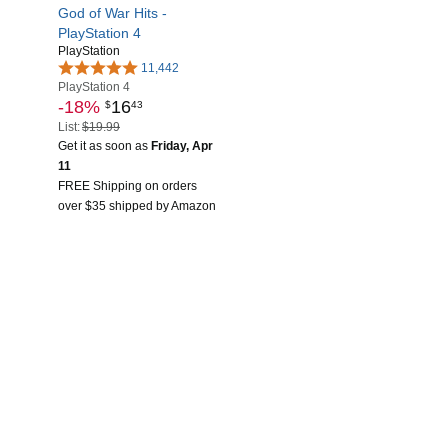
God of War Hits -
PlayStation 4
PlayStation
11,442
PlayStation 4
-18%
16
$
43
List:
$19.99
Get it as soon as
Friday, Apr
11
FREE Shipping on orders
over $35 shipped by Amazon