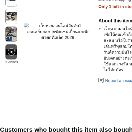
Only 1 left in st
About this ite
เว็บหวยออนไลน
เพื่อให้คุณเข้าถ
สะสม หรือโปรร
เล่นฟรีทุกเกมโ
รันตีความมั่นใจ
อัปเดตอย่างต่อเ
2 VIDEOS
ใช้แลกรางวัล หรื
ไม่ได้สมัคร
Report an issue
Customers who bought this item also bough