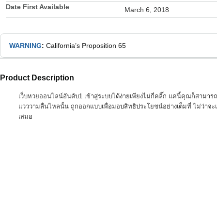
Date First Available
March 6, 2018
WARNING
:
California’s Proposition 65
Product Description
เว็บหวยออนไลน์อันดับ1 เข้าสู่ระบบได้ง่ายเพียงไม่กี่คลิ๊ก แค่นี้คุณก็สาม
แวววามลื่นไหลนั้น ถูกออกแบบเพื่อมอบสิทธิประโยชน์อย่างเต็มที่ ไม่ว่าจะเ
เสมอ