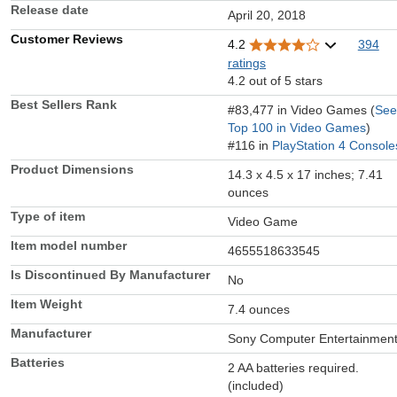
Release date
April 20, 2018
Customer Reviews
4.2
394
ratings
4.2 out of 5 stars
Best Sellers Rank
#83,477 in Video Games (
See
Top 100 in Video Games
)
#116 in
PlayStation 4 Console
Product Dimensions
14.3 x 4.5 x 17 inches; 7.41
ounces
Type of item
Video Game
Item model number
4655518633545
Is Discontinued By Manufacturer
No
Item Weight
7.4 ounces
Manufacturer
Sony Computer Entertainmen
Batteries
2 AA batteries required.
(included)