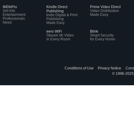
IMDbPro
Kindle Direct
Prime Video Direct
Get Info
Video Distribution
Publishing
Entertainment
Made Easy
Indie Digital & Print
Professionals
Publishing
Need
Made Easy
eero WiFi
Blink
Stream 4K Video
Smart Security
in Every Room
for Every Home
Conditions of Use
Privacy Notice
Cons
© 1996-2025, 