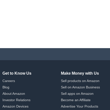
Get to Know Us
Make Money with Us
Careers
Sell products on Amazon
Blog
Sell on Amazon Business
About Amazon
Sell apps on Amazon
Investor Relations
Become an Affiliate
Amazon Devices
Advertise Your Products