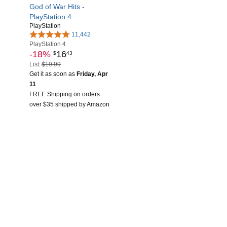
God of War Hits -
PlayStation 4
PlayStation
11,442
PlayStation 4
-18%
16
$
43
List:
$19.99
Get it as soon as
Friday, Apr
11
FREE Shipping on orders
over $35 shipped by Amazon