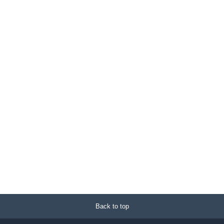
Back to top