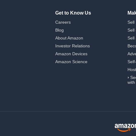
Get to Know Us
Mak
Careers
Sell
Blog
Sell
About Amazon
Sell
Investor Relations
Beco
Amazon Devices
Adve
Amazon Science
Self
Hos
›
Se
with