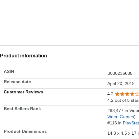
Product information
ASIN
B030236635
Release date
April 20, 2018
Customer Reviews
4.2
4.2 out of 5 star
Best Sellers Rank
#83,477 in Vid
Video Games
)
#116 in
PlaySta
Product Dimensions
14.3 x 4.5 x 17