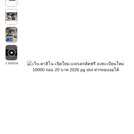
2 VIDEOS