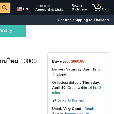
0
Returns
Hello, sign in
EN
& Orders
Cart
Account & Lists
Get free shipping to Thailand
ียนใหม่ 10000
Buy used:
$860.85
Delivery
Saturday, April 12
to
Thailand
Or fastest delivery
Thursday,
April 10
. Order within
16 hrs 8
mins
Deliver to
Thailand
Used: Very Good
|
Details
Sold by
jerseys4thewin