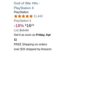
God of War Hits -
PlayStation 4
PlayStation
11,442
PlayStation 4
-18%
16
$
43
List:
$19.99
Get it as soon as
Friday, Apr
11
FREE Shipping on orders
over $35 shipped by Amazon