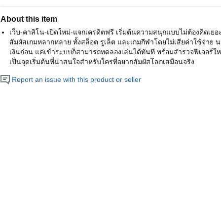
About this item
เว็บ-คาสิโน-เปิดใหม่-แจกเครดิตฟรี เริ่มต้นความสนุกแบบไม่ต้องคิดเยอ
สัมผัสเกมหลากหลาย ทั้งสล็อต รูเล็ต และเกมกีฬาโดยไม่เสียค่าใช้จ่าย น
เงินก่อน แค่เข้าระบบก็สามารถทดลองเล่นได้ทันที พร้อมสำรวจฟีเจอร์ให
เป็นจุดเริ่มต้นที่น่าสนใจสำหรับใครที่อยากสัมผัสโลกเสมือนจริง
Report an issue with this product or seller