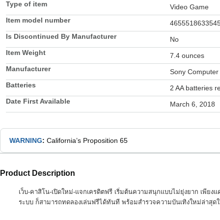
Type of item
Video Game
Item model number
465551863354
Is Discontinued By Manufacturer
No
Item Weight
7.4 ounces
Manufacturer
Sony Computer 
Batteries
2 AA batteries r
Date First Available
March 6, 2018
WARNING
:
California’s Proposition 65
Product Description
เว็บ-คาสิโน-เปิดใหม่-แจกเครดิตฟรี เริ่มต้นความสนุกแบบไม่ยุ่งยาก เพียง
ระบบ ก็สามารถทดลองเล่นฟรีได้ทันที พร้อมสำรวจความบันเทิงใหม่ล่าสุ