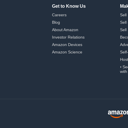
Get to Know Us
Mak
Careers
Sell
Blog
Sell
About Amazon
Sell
Investor Relations
Beco
Amazon Devices
Adve
Amazon Science
Self
Hos
›
Se
with