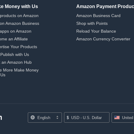
e Money with Us
Amazon Payment Produc
 products on Amazon
Amazon Business Card
 on Amazon Business
Shop with Points
 apps on Amazon
Reload Your Balance
me an Affiliate
Amazon Currency Converter
rtise Your Products
-Publish with Us
t an Amazon Hub
e More Make Money
 Us
English
$
USD - U.S. Dollar
United