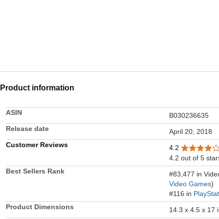
Product information
ASIN
B030236635
Release date
April 20, 2018
Customer Reviews
4.2
4.2 out of 5 star
Best Sellers Rank
#83,477 in Vid
Video Games
)
#116 in
PlaySta
Product Dimensions
14.3 x 4.5 x 17