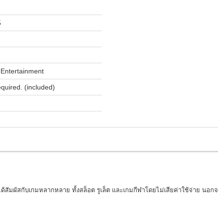
5
Entertainment
equired. (included)
ด้สัมผัสกับเกมหลากหลาย ทั้งสล็อต รูเล็ต และเกมกีฬาโดยไม่เสียค่าใช้จ่าย นอกจ