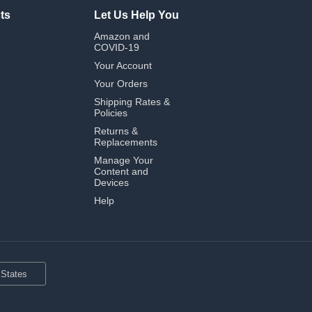
ts
Let Us Help You
Amazon and
COVID-19
Your Account
Your Orders
Shipping Rates &
Policies
Returns &
Replacements
Manage Your
Content and
Devices
Help
 States