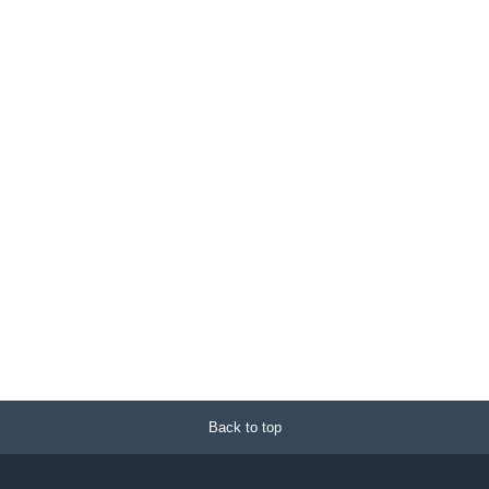
Back to top