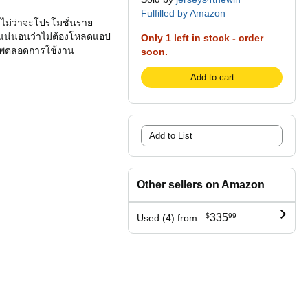
Fulfilled by Amazon
่ ไม่ว่าจะโปรโมชั่นราย
ง แน่นอนว่าไม่ต้องโหลดแอป
Only 1 left in stock - order
ิภาพตลอดการใช้งาน
soon.
Add to cart
Add to List
Other sellers on Amazon
$
335
99
Used (4) from