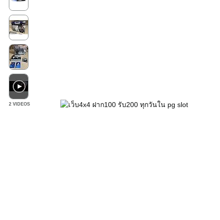
2 VIDEOS