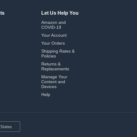
ts
Let Us Help You
Amazon and
COVID-19
Your Account
Your Orders
Shipping Rates &
Policies
Returns &
Replacements
Manage Your
Content and
Devices
Help
 States