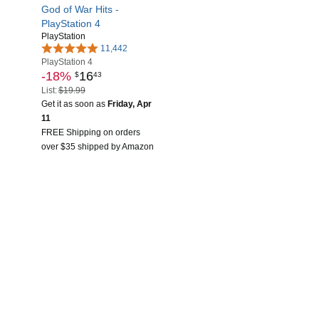
God of War Hits -
PlayStation 4
PlayStation
11,442
PlayStation 4
-18%
16
$
43
List:
$19.99
Get it as soon as
Friday, Apr
11
FREE Shipping on orders
over $35 shipped by Amazon