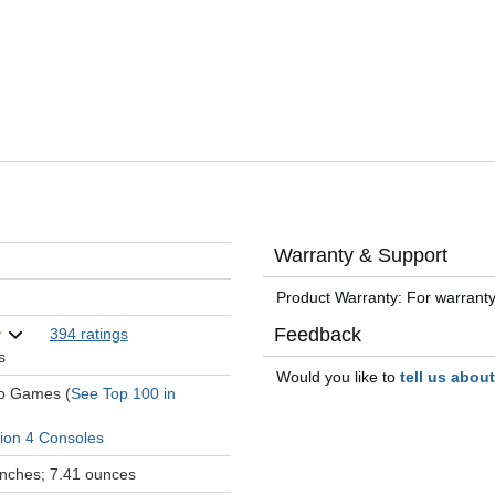
Warranty & Support
Product Warranty: For warranty
Feedback
394 ratings
s
Would you like to
tell us abou
eo Games (
See Top 100 in
tion 4 Consoles
 inches; 7.41 ounces