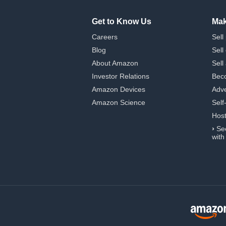
Get to Know Us
Mak
Careers
Sell
Blog
Sell
About Amazon
Sell
Investor Relations
Beco
Amazon Devices
Adve
Amazon Science
Self
Hos
›
Se
with