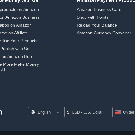
e Money with Us
Amazon Payment Produc
 products on Amazon
Amazon Business Card
 on Amazon Business
Shop with Points
 apps on Amazon
Reload Your Balance
me an Affiliate
Amazon Currency Converter
rtise Your Products
-Publish with Us
t an Amazon Hub
e More Make Money
 Us
English
$
USD - U.S. Dollar
United