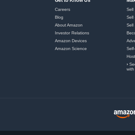
Get to Know Us
Mak
Careers
Sell
Blog
Sell
About Amazon
Sell
Investor Relations
Beco
Amazon Devices
Adve
Amazon Science
Self
Hos
›
Se
with