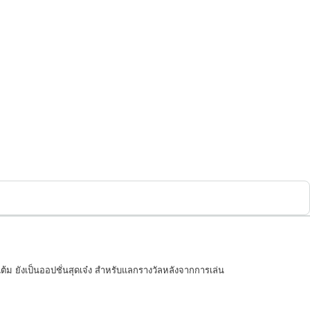
แต้ม ยังเป็นออปชั่นสุดเจ๋ง สำหรับแลกรางวัลหลังจากการเล่น