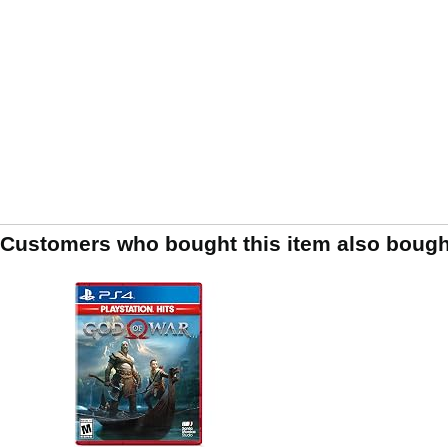
Customers who bought this item also bough