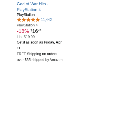
God of War Hits -
PlayStation 4
PlayStation
11,442
PlayStation 4
-18%
16
$
43
List:
$19.99
Get it as soon as
Friday, Apr
11
FREE Shipping on orders
over $35 shipped by Amazon