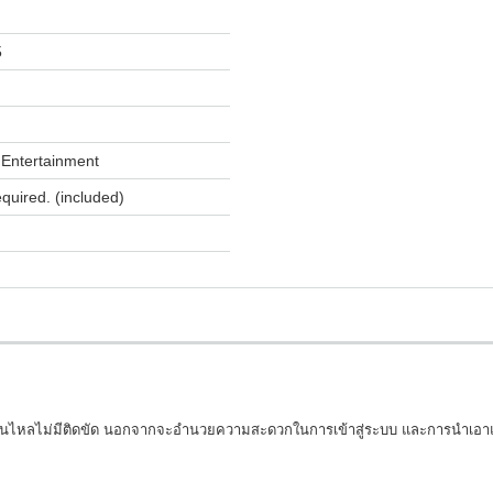
5
Entertainment
equired. (included)
่ลื่นไหลไม่มีติดขัด นอกจากจะอำนวยความสะดวกในการเข้าสู่ระบบ และการนำเอา