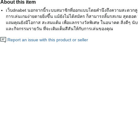
About this item
เว็บdnabet นอกจากนี้ระบบสมาชิกที่ออกแบบโดยคำนึงถึงความสะดวกสูง
การเล่นเกมง่ายดายยิ่งขึ้น แม้ยังไม่ได้สมัคร ก็สามารถลิ้มรสเกม สุดฮอต ท
แถมคุณยังมีโอกาส สะสมแต้ม เพื่อแลกรางวัลพิเศษ ในอนาคต สิ่งดีๆ นับพุ่ง
และกิจกรรมรายวัน ที่จะเติมเต็มสีสันให้กับการเล่นของคุณ
Report an issue with this product or seller