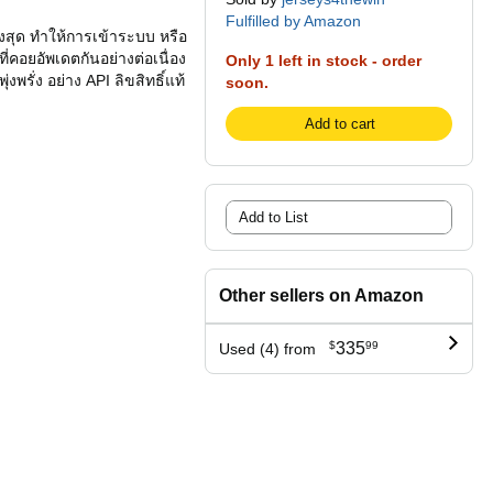
Fulfilled by Amazon
สุด ทำให้การเข้าระบบ หรือ
ี่คอยอัพเดตกันอย่างต่อเนื่อง
Only 1 left in stock - order
พรั่ง อย่าง API ลิขสิทธิ์แท้
soon.
Add to cart
Add to List
Other sellers on Amazon
$
335
99
Used (4) from