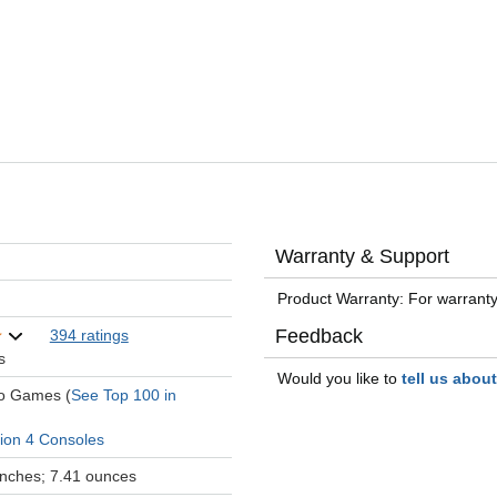
Warranty & Support
Product Warranty: For warranty
Feedback
394 ratings
s
Would you like to
tell us abou
eo Games (
See Top 100 in
tion 4 Consoles
 inches; 7.41 ounces