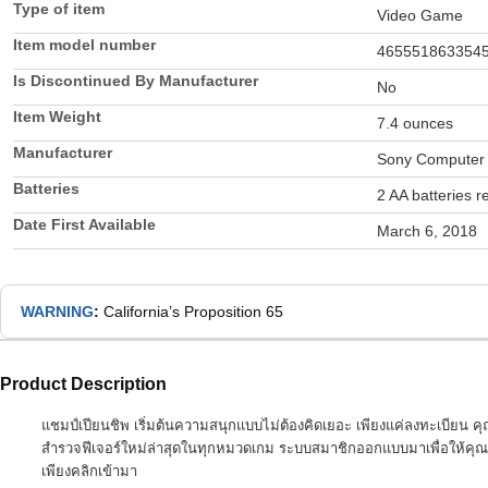
Type of item
Video Game
Item model number
465551863354
Is Discontinued By Manufacturer
No
Item Weight
7.4 ounces
Manufacturer
Sony Computer 
Batteries
2 AA batteries r
Date First Available
March 6, 2018
WARNING
:
California’s Proposition 65
Product Description
แชมป์เปียนชิพ เริ่มต้นความสนุกแบบไม่ต้องคิดเยอะ เพียงแค่ลงทะเบียน คุ
สำรวจฟีเจอร์ใหม่ล่าสุดในทุกหมวดเกม ระบบสมาชิกออกแบบมาเพื่อให้คุณเข้า
เพียงคลิกเข้ามา