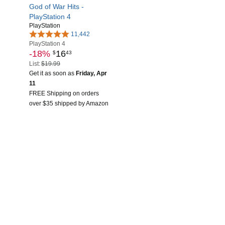
God of War Hits -
PlayStation 4
PlayStation
11,442
PlayStation 4
-18%
16
$
43
List:
$19.99
Get it as soon as
Friday, Apr
11
FREE Shipping on orders
over $35 shipped by Amazon