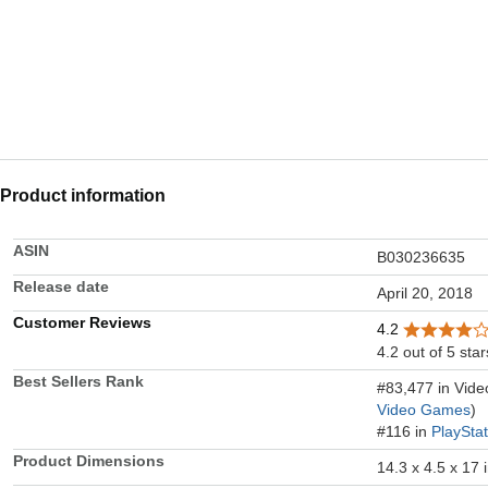
Product information
ASIN
B030236635
Release date
April 20, 2018
Customer Reviews
4.2
4.2 out of 5 star
Best Sellers Rank
#83,477 in Vid
Video Games
)
#116 in
PlaySta
Product Dimensions
14.3 x 4.5 x 17