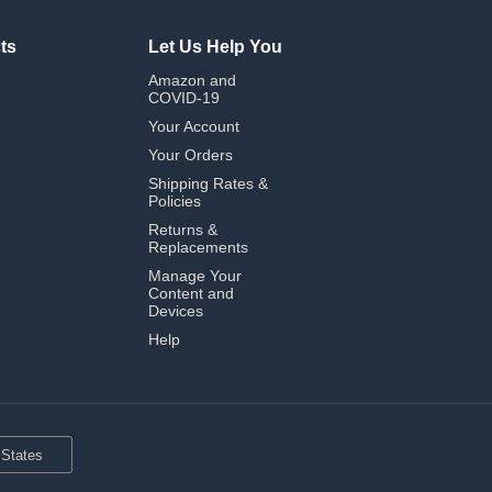
ts
Let Us Help You
Amazon and
COVID-19
Your Account
Your Orders
Shipping Rates &
Policies
Returns &
Replacements
Manage Your
Content and
Devices
Help
 States