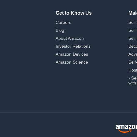
Get to Know Us
Mak
Careers
Sell
Blog
Sell
About Amazon
Sell
Investor Relations
Beco
Amazon Devices
Adve
Amazon Science
Self
Hos
›
Se
with