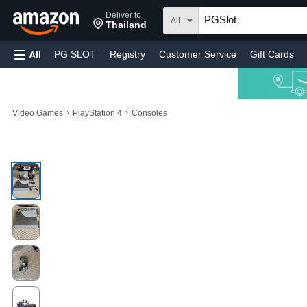
Deliver to
All
Thailand
PG SLOT
Registry
Customer Service
Gift Cards
All
›
›
Video Games
PlayStation 4
Consoles