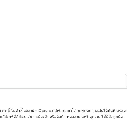
จากนี้ ไม่จำเป็นต้องฝากเงินก่อน แค่เข้าระบบก็สามารถทดลองเล่นได้ทันที พร้อม
ดาห์ที่อัปเดตเสมอ แม้แต่อีกหนึ่งดีลคือ ทดลองเล่นฟรี ทุกเกม ไม่มีข้อผูกมัด