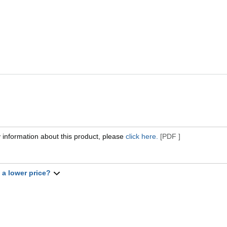
 information about this product, please
click here.
[PDF ]
t a lower price?