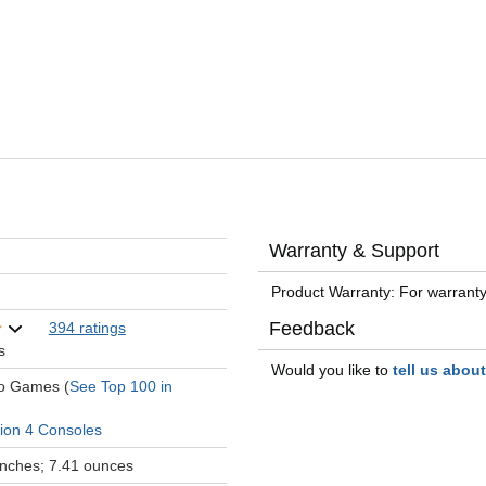
Warranty & Support
Product Warranty: For warranty
Feedback
394 ratings
s
Would you like to
tell us abou
eo Games (
See Top 100 in
tion 4 Consoles
 inches; 7.41 ounces