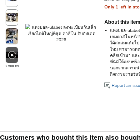
Only 1 left in st
About this ite
แทงบอล-ufabet 
เกมคาสิโนหรือกี
ได้สะสมแต้มไป
ไหม สามารถทดลอ
คลิกเข้ามา แล
ที่นี่มีให้ครบ
2 VIDEOS
นอกจากความน่ารั
กิจกรรมรายวันที
Report an issue
Customers who bought this item also bough