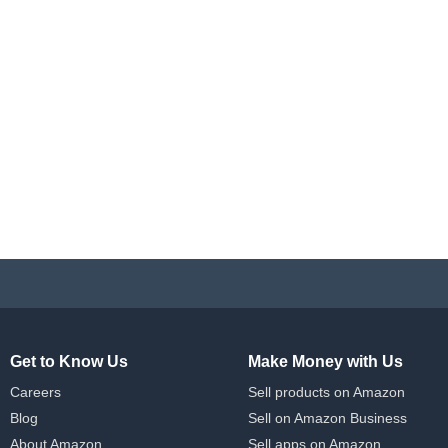
Get to Know Us
Make Money with Us
Careers
Sell products on Amazon
Blog
Sell on Amazon Business
About Amazon
Sell apps on Amazon