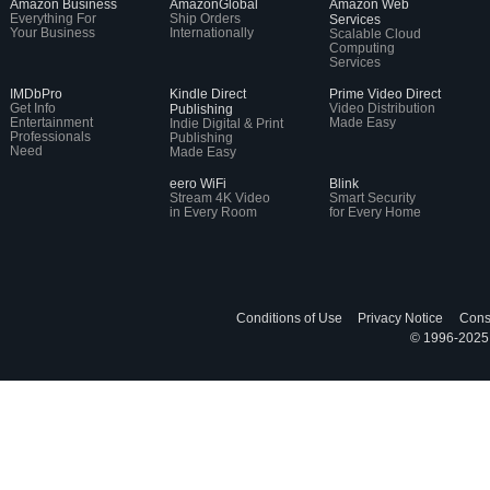
Amazon Business
AmazonGlobal
Amazon Web
Everything For
Ship Orders
Services
Your Business
Internationally
Scalable Cloud
Computing
Services
IMDbPro
Kindle Direct
Prime Video Direct
Get Info
Video Distribution
Publishing
Entertainment
Made Easy
Indie Digital & Print
Professionals
Publishing
Need
Made Easy
eero WiFi
Blink
Stream 4K Video
Smart Security
in Every Room
for Every Home
Conditions of Use
Privacy Notice
Cons
© 1996-2025, 