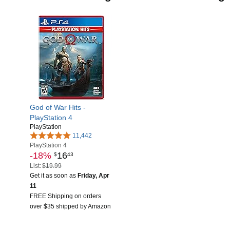
God of War Hits -
PlayStation 4
PlayStation
11,442
PlayStation 4
-18%
16
$
43
List:
$19.99
Get it as soon as
Friday, Apr
11
FREE Shipping on orders
over $35 shipped by Amazon