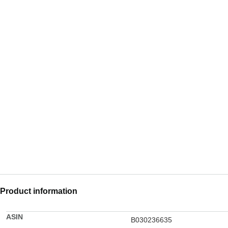
Product information
ASIN
B030236635