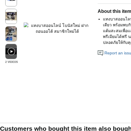
About this ite
แทงบาสออนไลน์ 
เดียว พร้อมพบก
แต้มสะสมเพื่อแ
พรีเมียมได้ฟรี 
ปลอดภัยให้กับค
Report an issue
2 VIDEOS
Customers who bought this item also bough