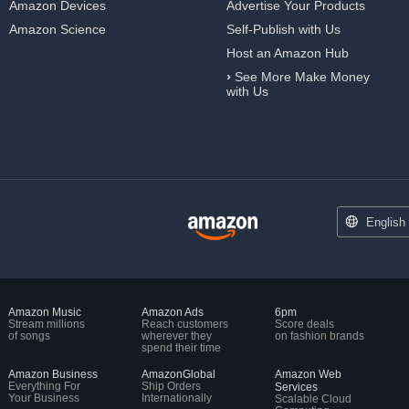
Amazon Devices
Advertise Your Products
Amazon Science
Self-Publish with Us
Host an Amazon Hub
›
See More Make Money
with Us
English
Amazon Music
Amazon Ads
6pm
Stream millions
Reach customers
Score deals
of songs
wherever they
on fashion brands
spend their time
Amazon Business
AmazonGlobal
Amazon Web
Everything For
Ship Orders
Services
Your Business
Internationally
Scalable Cloud