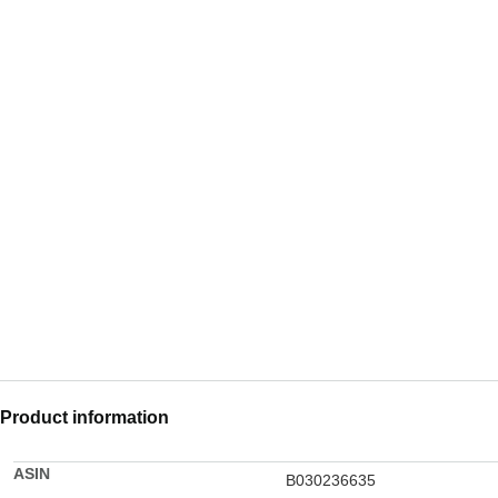
Product information
ASIN
B030236635