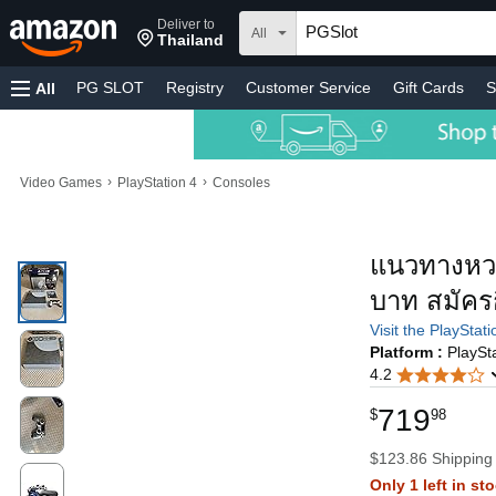
Deliver to
All
Thailand
PG SLOT
Registry
Customer Service
Gift Cards
S
All
›
›
Video Games
PlayStation 4
Consoles
แนวทางหวยห
บาท สมัคร
Visit the PlayStat
Platform :
PlaySt
4.2
719
$
98
$123.86 Shipping
Only 1 left in st