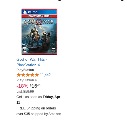
God of War Hits -
PlayStation 4
PlayStation
11,442
PlayStation 4
-18%
16
$
43
List:
$19.99
Get it as soon as
Friday, Apr
11
FREE Shipping on orders
over $35 shipped by Amazon