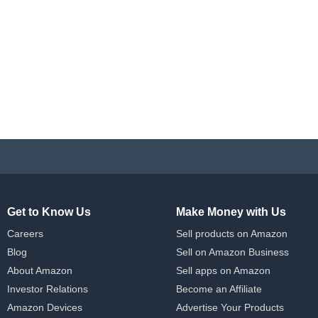
Get to Know Us
Make Money with Us
Careers
Sell products on Amazon
Blog
Sell on Amazon Business
About Amazon
Sell apps on Amazon
Investor Relations
Become an Affiliate
Amazon Devices
Advertise Your Products