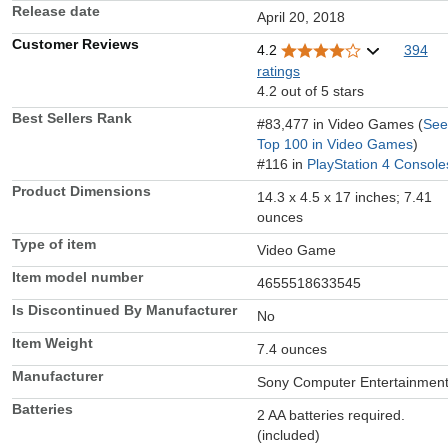
Release date
April 20, 2018
Customer Reviews
4.2
394
ratings
4.2 out of 5 stars
Best Sellers Rank
#83,477 in Video Games (
See
Top 100 in Video Games
)
#116 in
PlayStation 4 Console
Product Dimensions
14.3 x 4.5 x 17 inches; 7.41
ounces
Type of item
Video Game
Item model number
4655518633545
Is Discontinued By Manufacturer
No
Item Weight
7.4 ounces
Manufacturer
Sony Computer Entertainmen
Batteries
2 AA batteries required.
(included)