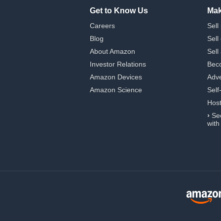
Get to Know Us
Mak
Careers
Sell
Blog
Sell
About Amazon
Sell
Investor Relations
Beco
Amazon Devices
Adve
Amazon Science
Self
Hos
›
Se
with