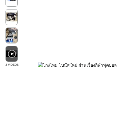
2 VIDEOS