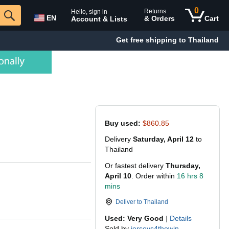
0
Returns
Hello, sign in
EN
& Orders
Cart
Account & Lists
Get free shipping to Thailand
Buy used:
$860.85
Delivery
Saturday, April 12
to
Thailand
Or fastest delivery
Thursday,
April 10
. Order within
16 hrs 8
mins
Deliver to
Thailand
Used: Very Good
|
Details
Sold by
jerseys4thewin