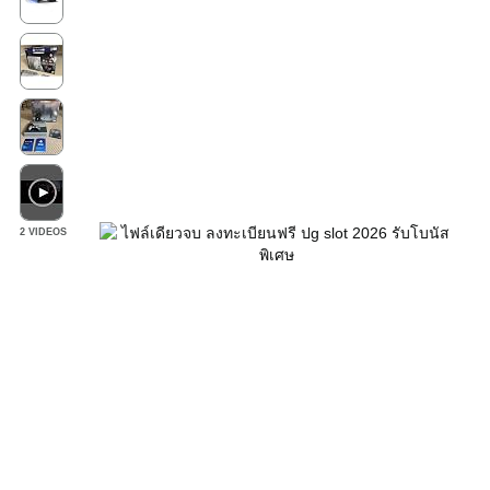
2 VIDEOS