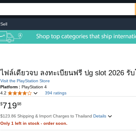
Sell
ไฟล์เดียวจบ ลงทะเบียนฟรี ปg slot 2026 รั
Visit the PlayStation Store
Platform :
PlayStation 4
4.2
394 ratings
719
$
98
$123.86 Shipping & Import Charges to Thailand
Details
Only 1 left in stock - order soon.