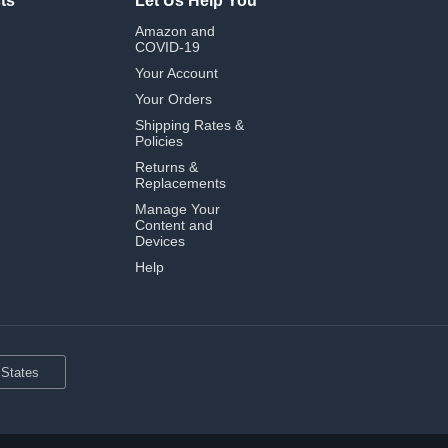
ts
Let Us Help You
Amazon and
COVID-19
Your Account
Your Orders
Shipping Rates &
Policies
Returns &
Replacements
Manage Your
Content and
Devices
Help
 States