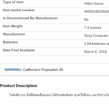
Type of item
Video Game
Item model number
465551863354
Is Discontinued By Manufacturer
No
Item Weight
7.4 ounces
Manufacturer
Sony Computer 
Batteries
2 AA batteries r
Date First Available
March 6, 2018
WARNING
:
California’s Proposition 65
Product Description
ไฟล์เดียวจบ สิ่งที่พิเศษคือคุณจะได้รับแต้มพิเศษ ทุกครั้งที่เล่น แลกรับรางว