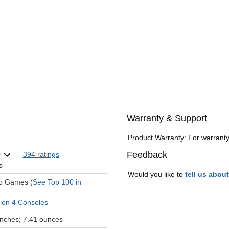
Warranty & Support
Product Warranty: For warranty
Feedback
394 ratings
s
Would you like to
tell us abou
eo Games (
See Top 100 in
tion 4 Consoles
 inches; 7.41 ounces