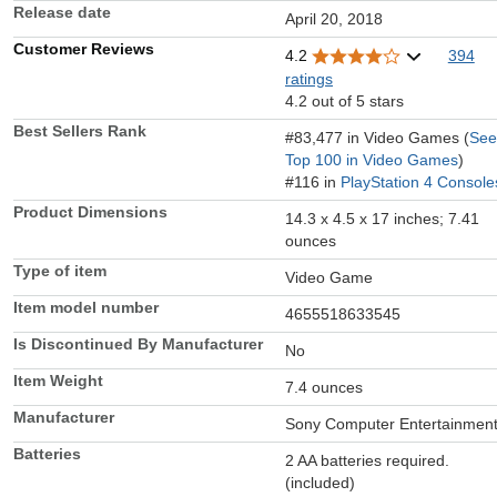
Release date
April 20, 2018
Customer Reviews
4.2
394
ratings
4.2 out of 5 stars
Best Sellers Rank
#83,477 in Video Games (
See
Top 100 in Video Games
)
#116 in
PlayStation 4 Console
Product Dimensions
14.3 x 4.5 x 17 inches; 7.41
ounces
Type of item
Video Game
Item model number
4655518633545
Is Discontinued By Manufacturer
No
Item Weight
7.4 ounces
Manufacturer
Sony Computer Entertainmen
Batteries
2 AA batteries required.
(included)