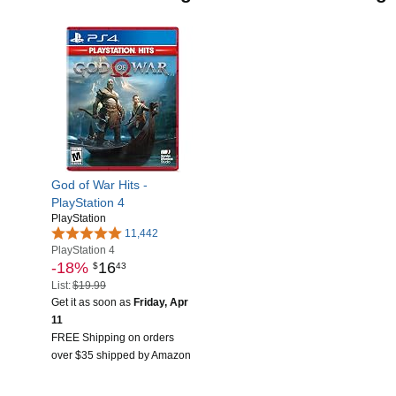
God of War Hits -
PlayStation 4
PlayStation
11,442
PlayStation 4
-18%
16
$
43
List:
$19.99
Get it as soon as
Friday, Apr
11
FREE Shipping on orders
over $35 shipped by Amazon