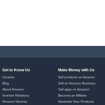
Get to Know Us
Make Money with Us
Careers
Sell products on Amazon
Blog
Sell on Amazon Business
About Amazon
Sell apps on Amazon
Investor Relations
Become an Affiliate
Amazon Devices
Advertise Your Products