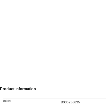
Product information
ASIN
B030236635