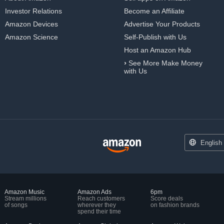
Investor Relations
Become an Affiliate
Amazon Devices
Advertise Your Products
Amazon Science
Self-Publish with Us
Host an Amazon Hub
›
See More Make Money
with Us
English
Amazon Music
Amazon Ads
6pm
Stream millions
Reach customers
Score deals
of songs
wherever they
on fashion brands
spend their time