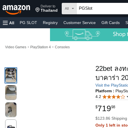
Deliver to
All
Thailand
PG SLOT
Registry
Customer Service
Gift Cards
S
All
›
›
Video Games
PlayStation 4
Consoles
22bet ลงท
บาคาร่า 2
Visit the PlayStat
Platform :
PlaySt
4.2
719
$
98
$123.86 Shipping
Only 1 left in st