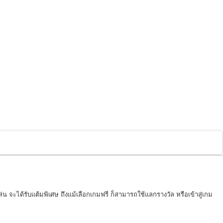
ล่น จะได้รับแต้มพิเศษ ถึงแม้เลือกเกมฟรี ก็สามารถใช้แลกรางวัล หรือเข้าสู่เกม