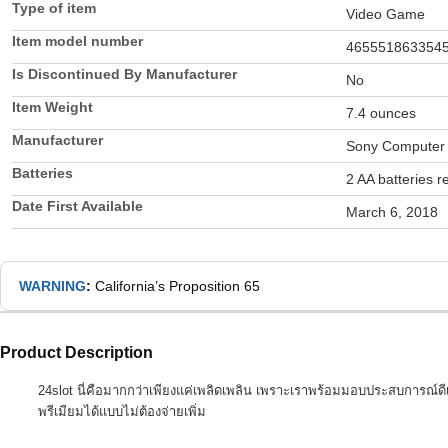
Type of item
Video Game
Item model number
465551863354
Is Discontinued By Manufacturer
No
Item Weight
7.4 ounces
Manufacturer
Sony Computer 
Batteries
2 AA batteries r
Date First Available
March 6, 2018
WARNING
:
California’s Proposition 65
Product Description
24slot นี่คือมากกว่าเพียงแค่เพลิดเพลิน เพราะเราพร้อมมอบประสบการณ์ดีเยี่
พรีเมียมได้แบบไม่ต้องจ่ายเพิ่ม