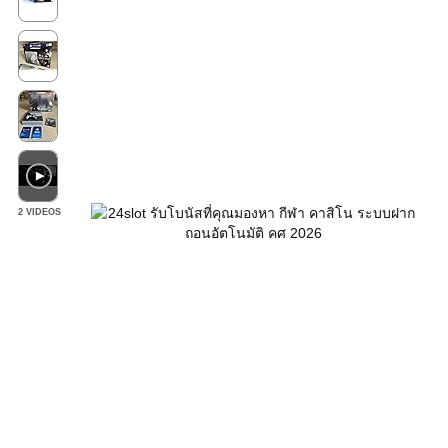
2 VIDEOS