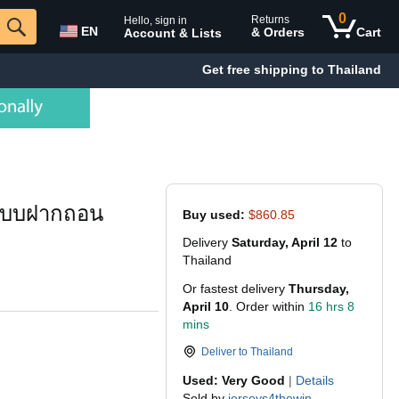
0
Returns
Hello, sign in
EN
& Orders
Cart
Account & Lists
Get free shipping to Thailand
 ระบบฝากถอน
Buy used:
$860.85
Delivery
Saturday, April 12
to
Thailand
Or fastest delivery
Thursday,
April 10
. Order within
16 hrs 8
mins
Deliver to
Thailand
Used: Very Good
|
Details
Sold by
jerseys4thewin