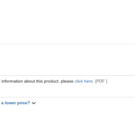
 information about this product, please
click here.
[PDF ]
t a lower price?