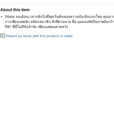
About this item
24slot ลองย้อนเวลากลับไปที่จุดเริ่มต้นของความบันเทิงแบบใหม่ คุณอาจ
การเพียงแค่คลิก สมัครสมาชิก สิ่งที่ตามมาย คือ มุมมองทัศนียภาพอั
กีฬา ที่นี่ไม่มีข้อจำกัด เพียงแต่คุณคาดหวัง
Report an issue with this product or seller