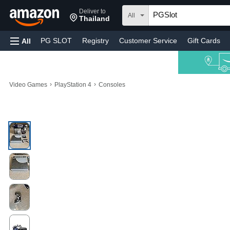
Deliver to
All
Thailand
PG SLOT
Registry
Customer Service
Gift Cards
All
›
›
Video Games
PlayStation 4
Consoles