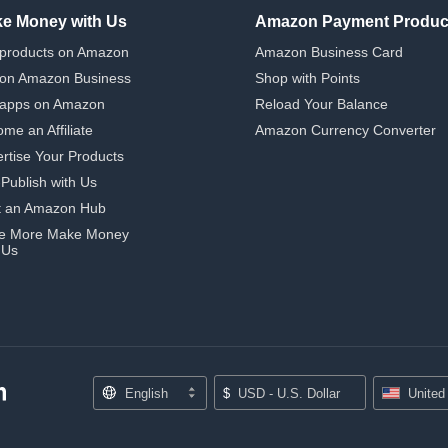
e Money with Us
Amazon Payment Produc
 products on Amazon
Amazon Business Card
 on Amazon Business
Shop with Points
 apps on Amazon
Reload Your Balance
me an Affiliate
Amazon Currency Converter
rtise Your Products
-Publish with Us
t an Amazon Hub
e More Make Money
 Us
English
$
USD - U.S. Dollar
United