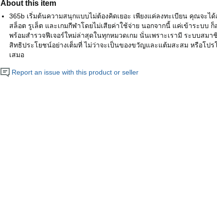
About this item
365b เริ่มต้นความสนุกแบบไม่ต้องคิดเยอะ เพียงแค่ลงทะเบียน คุณจะได้
สล็อต รูเล็ต และเกมกีฬาโดยไม่เสียค่าใช้จ่าย นอกจากนี้ แค่เข้าระบบ 
พร้อมสำรวจฟีเจอร์ใหม่ล่าสุดในทุกหมวดเกม นั่นเพราะเรามี ระบบสมาชิ
สิทธิประโยชน์อย่างเต็มที่ ไม่ว่าจะเป็นของขวัญและแต้มสะสม หรือโปรโม
เสมอ
Report an issue with this product or seller