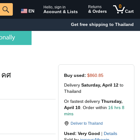
0
Returns
Hello, sign in
EN
& Orders
Cart
Account & Lists
Get free shipping to Thailand
7 คศ
Buy used:
$860.85
Delivery
Saturday, April 12
to
Thailand
Or fastest delivery
Thursday,
April 10
. Order within
16 hrs 8
mins
Deliver to
Thailand
Used: Very Good
|
Details
Sold by
jerseys4thewin