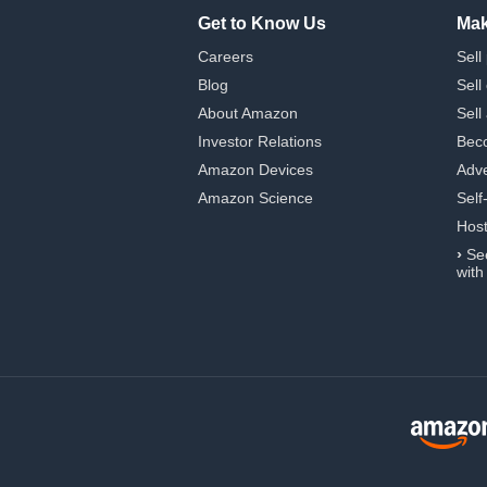
Get to Know Us
Mak
Careers
Sell
Blog
Sell
About Amazon
Sell
Investor Relations
Beco
Amazon Devices
Adve
Amazon Science
Self
Hos
›
Se
with