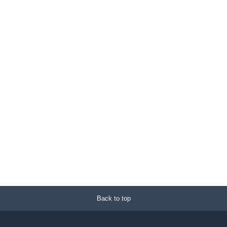
Back to top