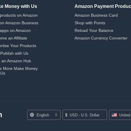
e Money with Us
Amazon Payment Produc
 products on Amazon
Amazon Business Card
 on Amazon Business
Shop with Points
 apps on Amazon
Reload Your Balance
me an Affiliate
Amazon Currency Converter
rtise Your Products
-Publish with Us
t an Amazon Hub
e More Make Money
 Us
English
$
USD - U.S. Dollar
United