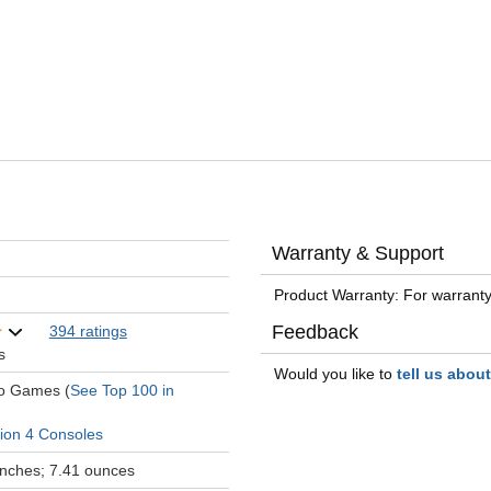
Warranty & Support
Product Warranty: For warranty
Feedback
394 ratings
s
Would you like to
tell us abou
eo Games (
See Top 100 in
tion 4 Consoles
 inches; 7.41 ounces