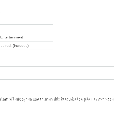
5
Entertainment
equired. (included)
้ทันที ไม่มีข้อผูกมัด แค่คลิกเข้ามา ที่นี่มีให้ครบทั้งสล็อต รูเล็ต และ กีฬา 