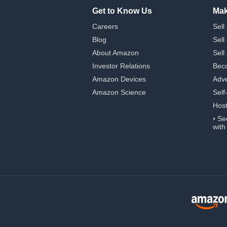
Get to Know Us
Mak
Careers
Sell
Blog
Sell
About Amazon
Sell
Investor Relations
Beco
Amazon Devices
Adve
Amazon Science
Self
Hos
›
Se
with