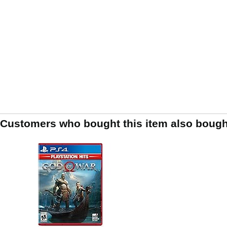
Customers who bought this item also bough