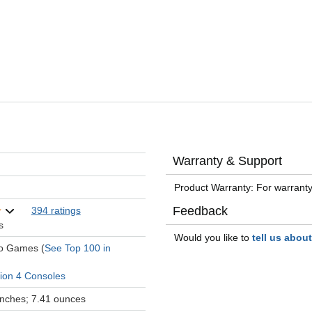
Warranty & Support
Product Warranty: For warranty
Feedback
394 ratings
s
Would you like to
tell us abou
eo Games (
See Top 100 in
tion 4 Consoles
 inches; 7.41 ounces