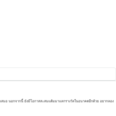
พเดตเสมอ นอกจากนี้ ยังมีโอกาสสะสมแต้มมาแลกรางวัลในอนาคตอีกด้วย อยากลอง