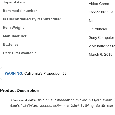
Type of item
Video Game
Item model number
465551863354
Is Discontinued By Manufacturer
No
Item Weight
7.4 ounces
Manufacturer
Sony Computer 
Batteries
2 AA batteries r
Date First Available
March 6, 2018
WARNING
:
California’s Proposition 65
Product Description
369-superslot-ทางเข้า ระบบสมาชิกออกแบบมาพิถีพิถันเพื่อคุณ มีสิทธิ
ก่อนตัดสินใจใช่ไหม ทดลองเล่นฟรีทุกเกมได้ทันที ไม่มีข้อผูกมัด เพียงแค่ค