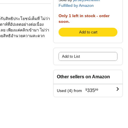
Fulfilled by Amazon
Only 1 left in stock - order
บสิทธิประโยชน์เต็มที่ ไม่ว่า
soon.
์ที่อัปเดตอย่างต่อเนื่อง
ลย เพียงแค่คลิกเข้ามา ไม่ว่า
Add to cart
ด้วยสิทธิอำนวยความสะดวก
Add to List
Other sellers on Amazon
$
335
99
Used (4) from