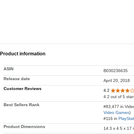
Product information
ASIN
B030236635
Release date
April 20, 2018
Customer Reviews
4.2
4.2 out of 5 star
Best Sellers Rank
#83,477 in Vid
Video Games
)
#116 in
PlaySta
Product Dimensions
14.3 x 4.5 x 17