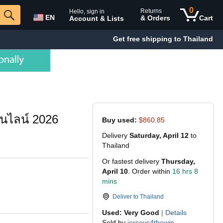
0
Returns
Hello, sign in
EN
& Orders
Cart
Account & Lists
Get free shipping to Thailand
อนไลน์ 2026
Buy used:
$860.85
Delivery
Saturday, April 12
to
Thailand
Or fastest delivery
Thursday,
April 10
. Order within
16 hrs 8
mins
Deliver to
Thailand
Used: Very Good
|
Details
Sold by
jerseys4thewin