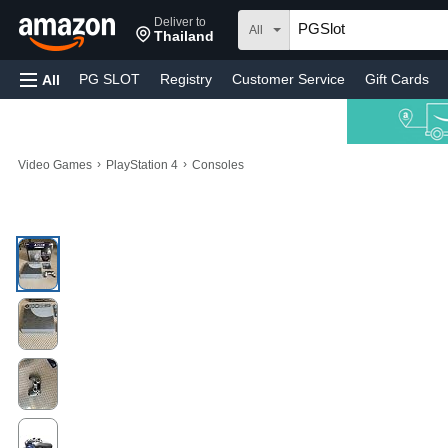
Deliver to
All
Thailand
PG SLOT
Registry
Customer Service
Gift Cards
All
›
›
Video Games
PlayStation 4
Consoles