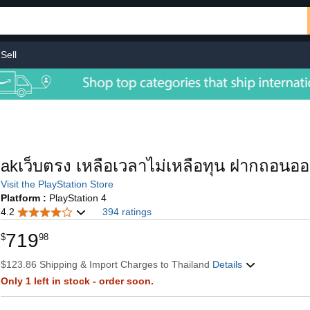
Sell
akเว็บตรง เหลือเวลาไม่เหลือทุน ฝากถอนอ
Visit the PlayStation Store
Platform :
PlayStation 4
4.2
394 ratings
719
$
98
$123.86 Shipping & Import Charges to Thailand
Details
Only 1 left in stock - order soon.