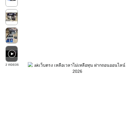
2 VIDEOS