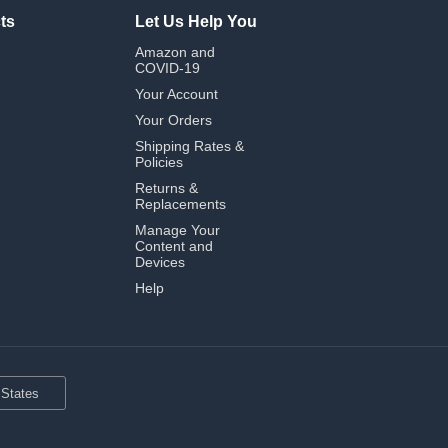
ts
Let Us Help You
Amazon and
COVID-19
Your Account
Your Orders
Shipping Rates &
Policies
Returns &
Replacements
Manage Your
Content and
Devices
Help
 States