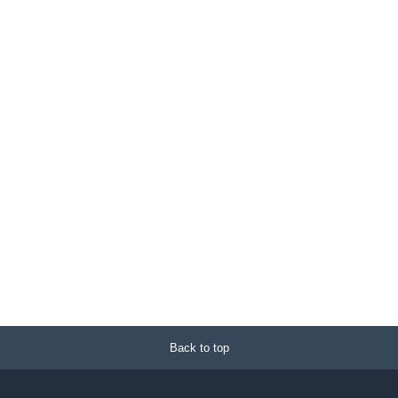
Back to top