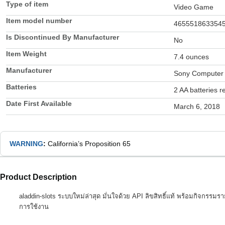
Type of item
Video Game
Item model number
465551863354
Is Discontinued By Manufacturer
No
Item Weight
7.4 ounces
Manufacturer
Sony Computer 
Batteries
2 AA batteries r
Date First Available
March 6, 2018
WARNING
:
California’s Proposition 65
Product Description
aladdin-slots ระบบใหม่ล่าสุด มั่นใจด้วย API ลิขสิทธิ์แท้ พร้อมกิจกรร
การใช้งาน