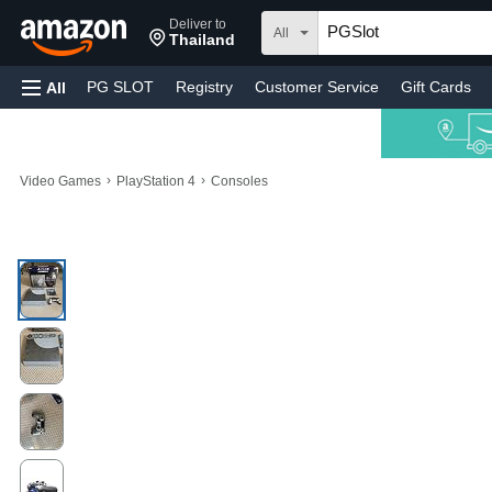
Deliver to
All
Thailand
PG SLOT
Registry
Customer Service
Gift Cards
All
›
›
Video Games
PlayStation 4
Consoles