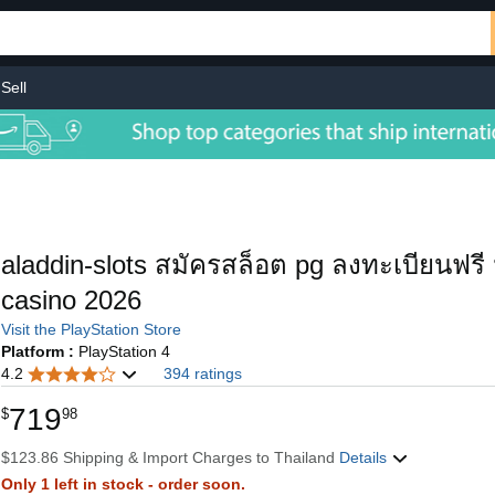
Sell
aladdin-slots สมัครสล็อต pg ลงทะเบียนฟรี 
casino 2026
Visit the PlayStation Store
Platform :
PlayStation 4
4.2
394 ratings
719
$
98
$123.86 Shipping & Import Charges to Thailand
Details
Only 1 left in stock - order soon.