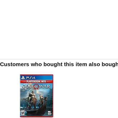
Customers who bought this item also bough