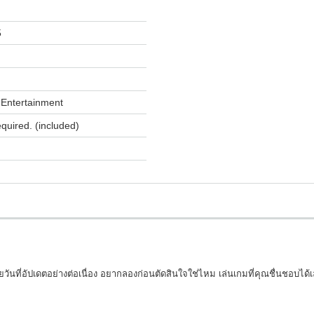
5
Entertainment
equired. (included)
มรายวันที่อัปเดตอย่างต่อเนื่อง อยากลองก่อนตัดสินใจใช่ไหม เล่นเกมที่คุณชื่นช