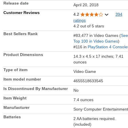
Release date
April 20, 2018
Customer Reviews
4.2
394
ratings
4.2 out of 5 stars
Best Sellers Rank
#83,477 in Video Games (
See
Top 100 in Video Games
)
#116 in
PlayStation 4 Console
Product Dimensions
14.3 x 4.5 x 17 inches; 7.41
ounces
Type of item
Video Game
Item model number
4655518633545
Is Discontinued By Manufacturer
No
Item Weight
7.4 ounces
Manufacturer
Sony Computer Entertainmen
Batteries
2 AA batteries required.
(included)