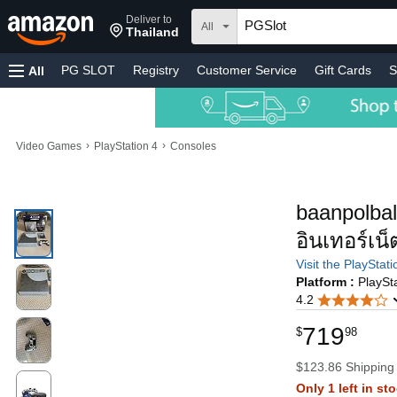
Deliver to
All
Thailand
PG SLOT
Registry
Customer Service
Gift Cards
S
All
›
›
Video Games
PlayStation 4
Consoles
baanpolbal
อินเทอร์เน
Visit the PlayStat
Platform :
PlaySt
4.2
719
$
98
$123.86 Shipping
Only 1 left in st