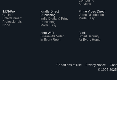
Computing
Services
IMDbPro
Kindle Direct
Prime Video Direct
Get Info
Video Distribution
Publishing
Entertainment
Made Easy
Indie Digital & Print
Professionals
Publishing
Need
Made Easy
eero WiFi
Blink
Stream 4K Video
Smart Security
in Every Room
for Every Home
Conditions of Use
Privacy Notice
Cons
© 1996-2025, 