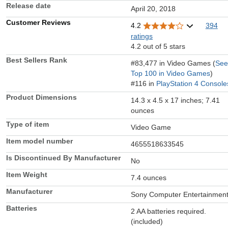
Release date
April 20, 2018
Customer Reviews
4.2
394
ratings
4.2 out of 5 stars
Best Sellers Rank
#83,477 in Video Games (
See
Top 100 in Video Games
)
#116 in
PlayStation 4 Console
Product Dimensions
14.3 x 4.5 x 17 inches; 7.41
ounces
Type of item
Video Game
Item model number
4655518633545
Is Discontinued By Manufacturer
No
Item Weight
7.4 ounces
Manufacturer
Sony Computer Entertainmen
Batteries
2 AA batteries required.
(included)