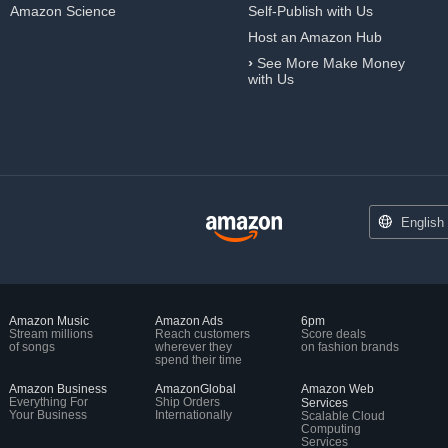
Amazon Science
Self-Publish with Us
Host an Amazon Hub
›
See More Make Money
with Us
English
Amazon Music
Amazon Ads
6pm
Stream millions
Reach customers
Score deals
of songs
wherever they
on fashion brands
spend their time
Amazon Business
AmazonGlobal
Amazon Web
Everything For
Ship Orders
Services
Your Business
Internationally
Scalable Cloud
Computing
Services