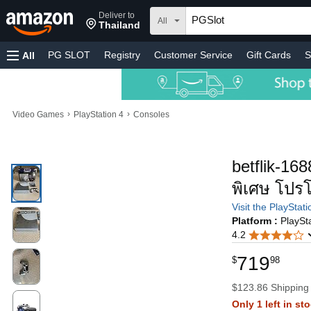
Deliver to
All
Thailand
PG SLOT
Registry
Customer Service
Gift Cards
S
All
›
›
Video Games
PlayStation 4
Consoles
betflik-16
พิเศษ โปรโ
Visit the PlayStat
Platform :
PlaySt
4.2
719
$
98
$123.86 Shipping
Only 1 left in st