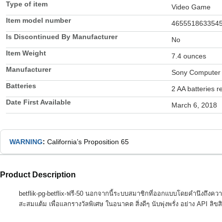
Type of item
Video Game
Item model number
465551863354
Is Discontinued By Manufacturer
No
Item Weight
7.4 ounces
Manufacturer
Sony Computer 
Batteries
2 AA batteries r
Date First Available
March 6, 2018
WARNING
:
California’s Proposition 65
Product Description
betflik-pg-betflix-ฟรี-50 นอกจากนี้ระบบสมาชิกที่ออกแบบโดยคำนึงถึงควา
สะสมแต้ม เพื่อแลกรางวัลพิเศษ ในอนาคต สิ่งดีๆ นับพุ่งพรั่ง อย่าง API ลิข