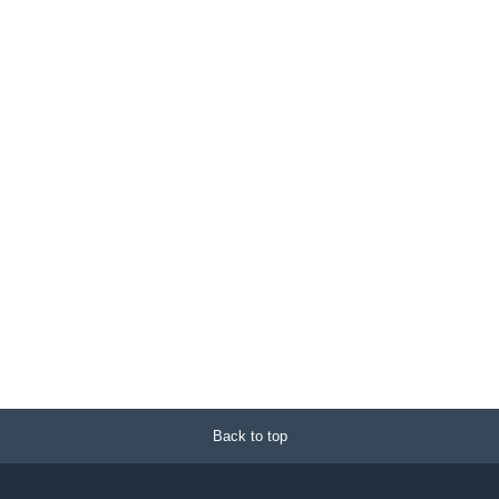
Back to top