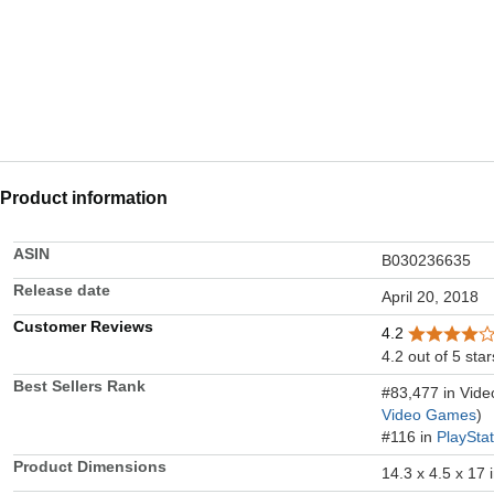
Product information
ASIN
B030236635
Release date
April 20, 2018
Customer Reviews
4.2
4.2 out of 5 star
Best Sellers Rank
#83,477 in Vid
Video Games
)
#116 in
PlaySta
Product Dimensions
14.3 x 4.5 x 17