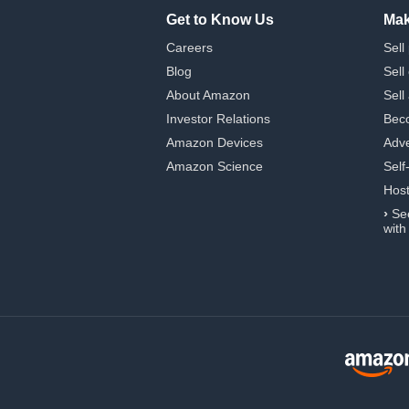
Get to Know Us
Mak
Careers
Sell
Blog
Sell
About Amazon
Sell
Investor Relations
Beco
Amazon Devices
Adve
Amazon Science
Self
Hos
›
Se
with