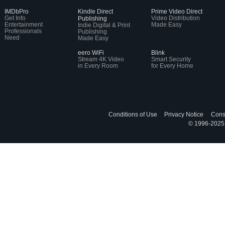
IMDbPro
Kindle Direct
Prime Video Direct
Get Info
Video Distribution
Publishing
Entertainment
Made Easy
Indie Digital & Print
Professionals
Publishing
Need
Made Easy
eero WiFi
Blink
Stream 4K Video
Smart Security
in Every Room
for Every Home
Conditions of Use
Privacy Notice
Cons
© 1996-2025, 