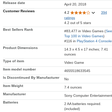
Release date
April 20, 2018
Customer Reviews
4.2
394
ratings
4.2 out of 5 stars
Best Sellers Rank
#83,477 in Video Games (
See
Top 100 in Video Games
)
#116 in
PlayStation 4 Console
Product Dimensions
14.3 x 4.5 x 17 inches; 7.41
ounces
Type of item
Video Game
Item model number
4655518633545
Is Discontinued By Manufacturer
No
Item Weight
7.4 ounces
Manufacturer
Sony Computer Entertainmen
Batteries
2 AA batteries required.
(included)