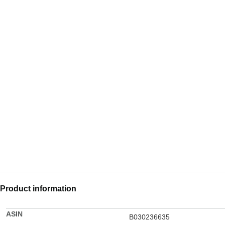
Product information
ASIN
B030236635